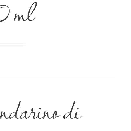
0 ml
arino di