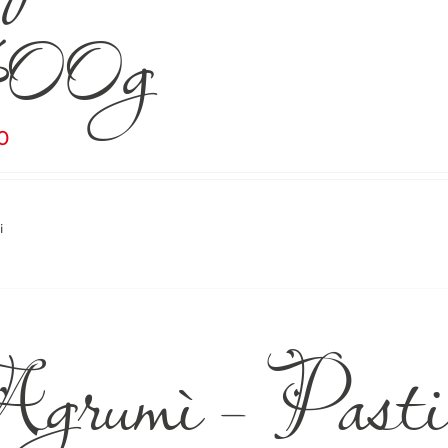
00g
0
i
rumì – Pasticc