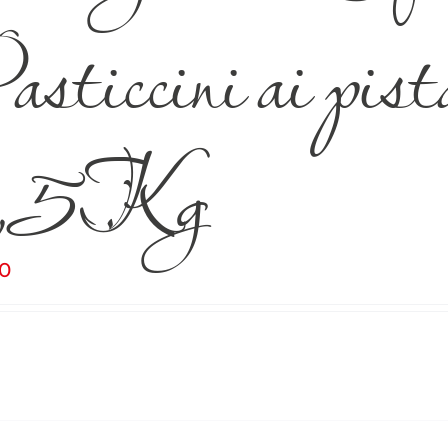
sticcini ai pist
,5Kg
00