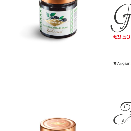
Ge
€
9.50
Aggiung
M