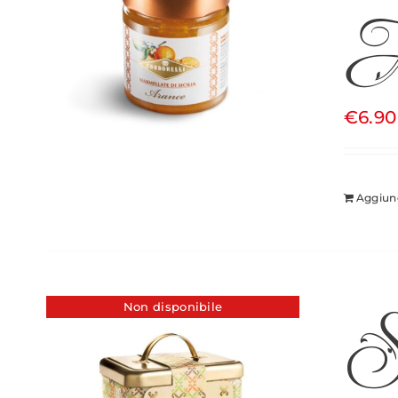
A
€
6.90
Aggiung
Sp
Non disponibile