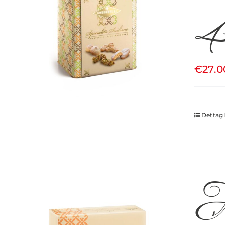
4
€
27.0
Dettagl
Ag