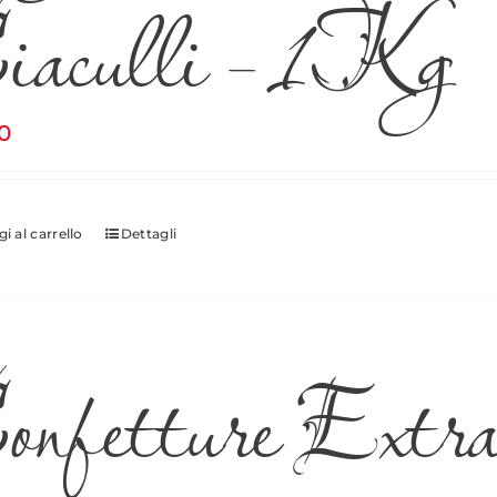
iaculli – 1Kg
0
i al carrello
Dettagli
nfetture Extra 