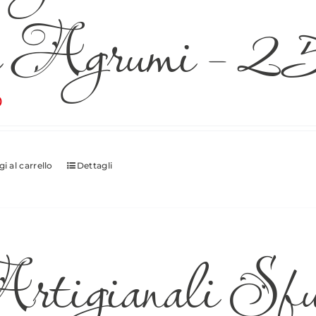
i Agrumi – 2
0
i al carrello
Dettagli
rtigianali Sfu