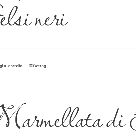
lsi neri
i al carrello
Dettagli
armellata di S