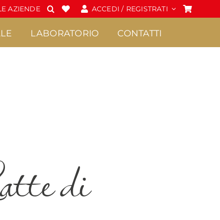
E AZIENDE
ACCEDI / REGISTRATI
LE
LABORATORIO
CONTATTI
Spalmabili e Creme
Cioccolato
•
•
Confetture Extra di
Praline
tte di
Sicilia
•
Frutta candita
•
Creme
•
Tavolette di
•
Marmellate di Sicilia
cioccolato
•
Miele