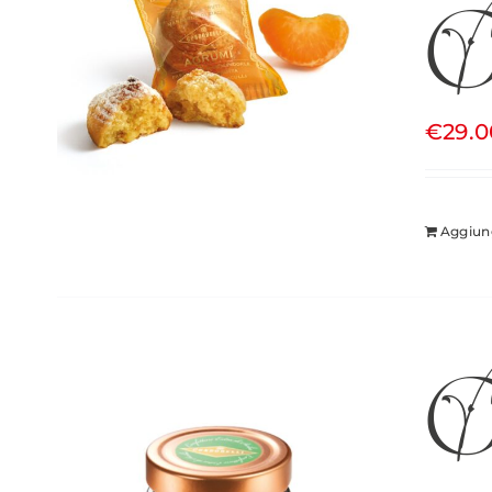
C
€
29.0
Aggiung
Co