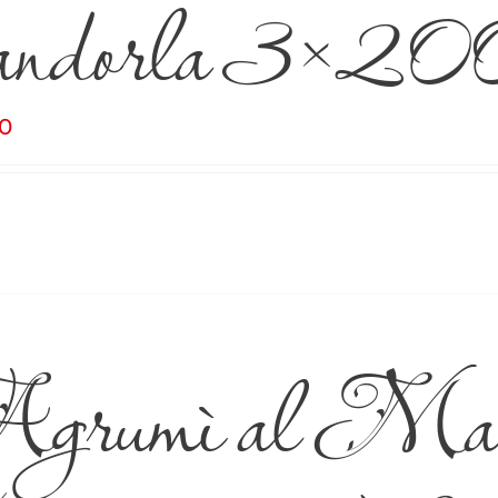
andorla 3×20
00
grumì al Mand