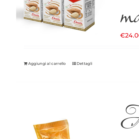
m
€
24.
Aggiungi al carrello
Dettagli
A