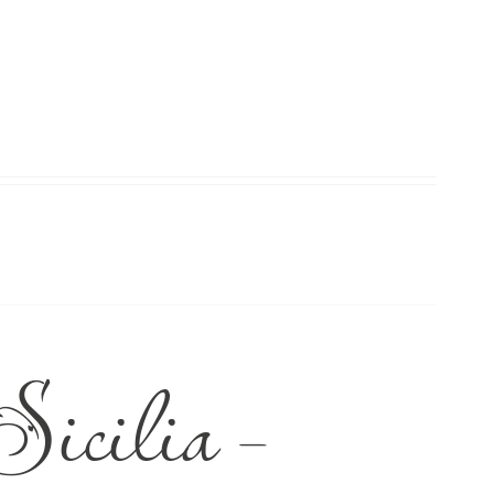
icilia –