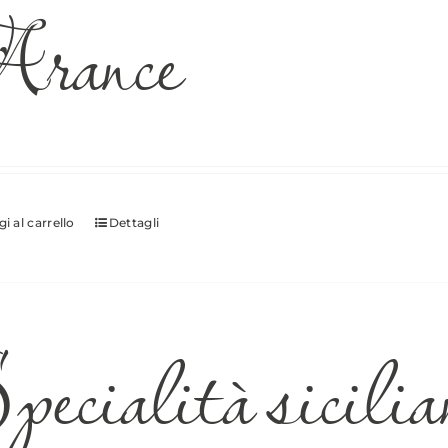
rance
i al carrello
Dettagli
ecialità sicilian