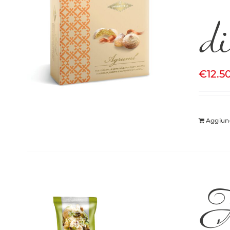
d
€
12.5
Aggiung
A