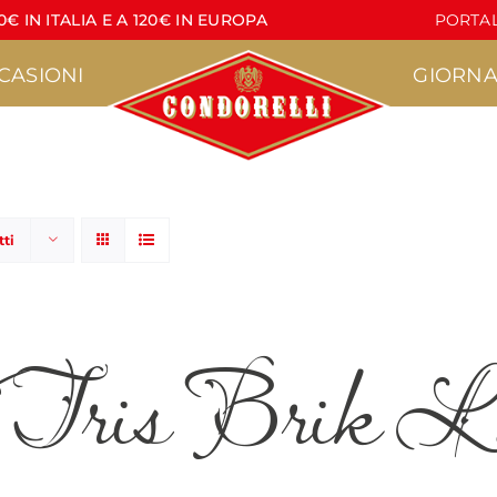
€ IN ITALIA E A 120€ IN EUROPA
PORTAL
CASIONI
GIORNA
tti
Pasticceria
Torrone
•
•
Agrumì
Croccante
 Tris Brik La
•
•
acere
Lapilli
Lettere di Torrone
•
•
Pasticcini Artigianali
Stecche di Torrone
non ricoperte
•
Croccantini
•
Stecche di Torrone
Nocciola
ricoperte
•
Marzapane