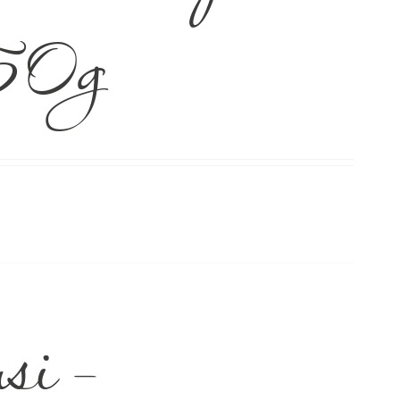
50g
si –