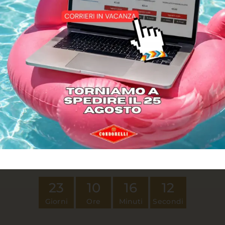
CONDORELLI PER LE AZIENDE
Sei titolare di partita iva o hai un'azienda?
Scopri il nostro shop dedicato a te.
Vai ora
I TORRONCINI TORNANO TRA
23
10
16
12
Giorni
Ore
Minuti
Secondi