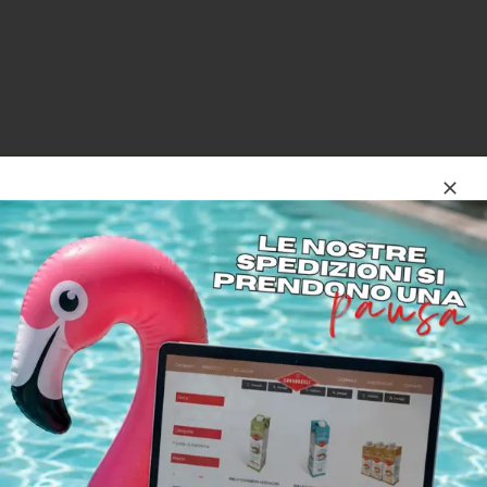
Sede legale e stabilimento:
Contrada Timpa Magna, s.n.
95032 - Belpasso(CT)
Tel: (+39) 095 913630
condorelli@condorelli.it