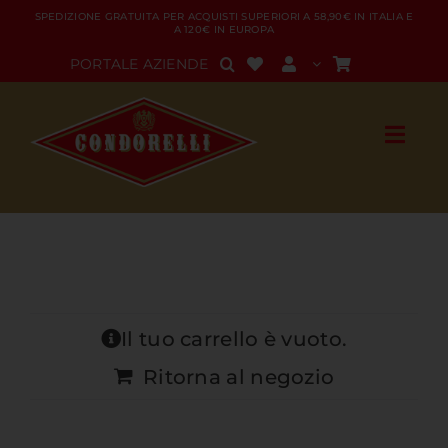
Salta
SPEDIZIONE GRATUITA PER ACQUISTI SUPERIORI A 58,90€ IN ITALIA E
A 120€ IN EUROPA
al
contenuto
PORTALE AZIENDE
Il tuo carrello è vuoto.
Ritorna al negozio