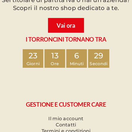
Sei titolare di partita iva o hai un'azienda?
Scopri il nostro shop dedicato a te.
Vai ora
I TORRONCINI TORNANO TRA
23
13
6
29
Giorni
Ore
Minuti
Secondi
GESTIONE E CUSTOMER CARE
Il mio account
Contatti
Termini e condizioni