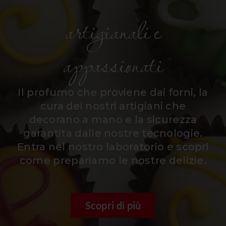
artigianali e
appassionati
Il profumo che proviene dai forni, la
cura dei nostri artigiani che
decorano a mano e la sicurezza
garantita dalle nostre tecnologie.
Entra nel nostro laboratorio e scopri
come prepariamo le nostre delizie.
Scopri di più