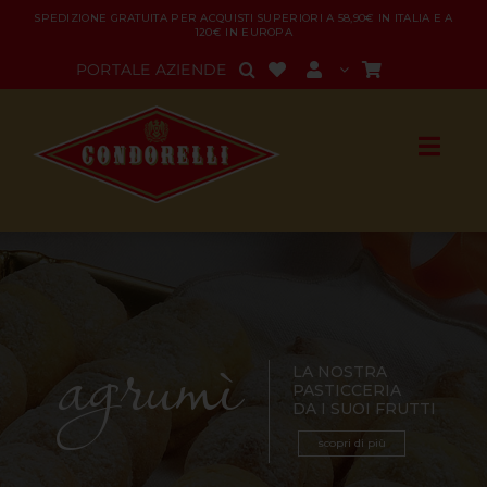
Salta
SPEDIZIONE GRATUITA PER ACQUISTI SUPERIORI A 58,90€ IN ITALIA E A
120€ IN EUROPA
al
contenuto
PORTALE AZIENDE
agrumì
LA NOSTRA
PASTICCERIA
DA I SUOI FRUTTI
scopri di più