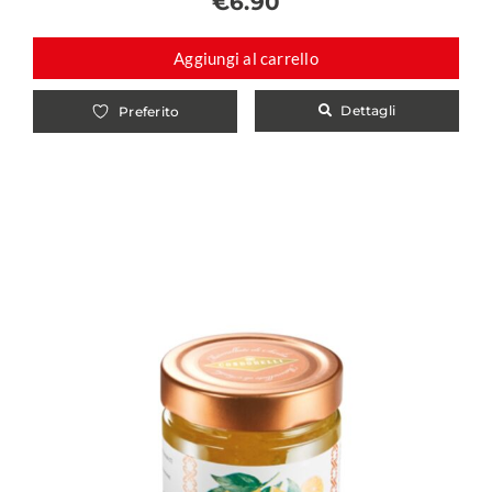
€
6.90
Aggiungi al carrello
Dettagli
Preferito