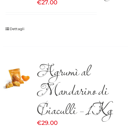
€
27.00
Dettagli
Agrumì al
Mandarino di
Ciaculli – 1Kg
€
29.00