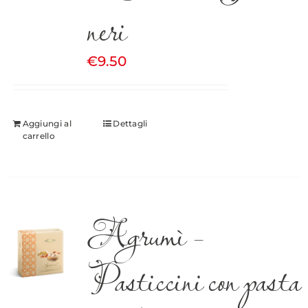
neri
€
9.50
Aggiungi al
Dettagli
carrello
Agrumì –
Pasticcini con pasta