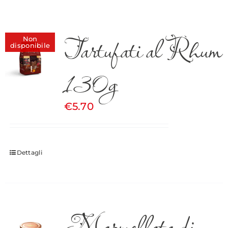
Tartufati al Rhum
Non
disponibile
130g
€
5.70
Dettagli
Marmellata di