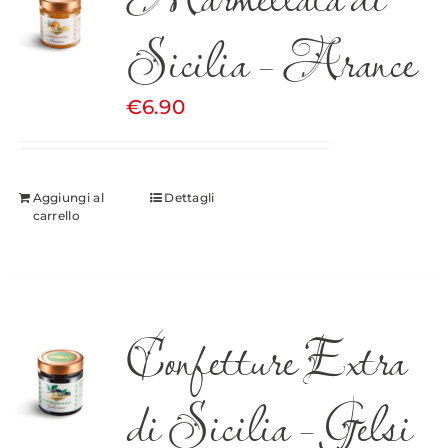
Sicilia – Arance
€
6.90
Aggiungi al
Dettagli
carrello
Confetture Extra
di Sicilia – Gelsi