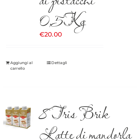
0,5Kg
€
20.00
Aggiungi al
Dettagli
carrello
8 Tris Brik
Latte di mandorla