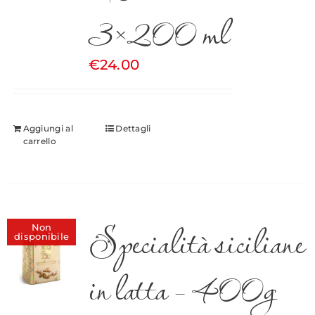
3×200 ml
€
24.00
Aggiungi al
Dettagli
carrello
Specialità siciliane
Non
disponibile
in latta – 400g