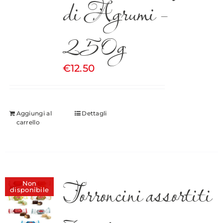
di Agrumi –
250g
€
12.50
Aggiungi al
Dettagli
carrello
Torroncini assortiti
Non
disponibile