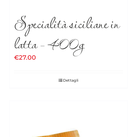
Specialità siciliane in
latta – 400g
€
27.00
Dettagli