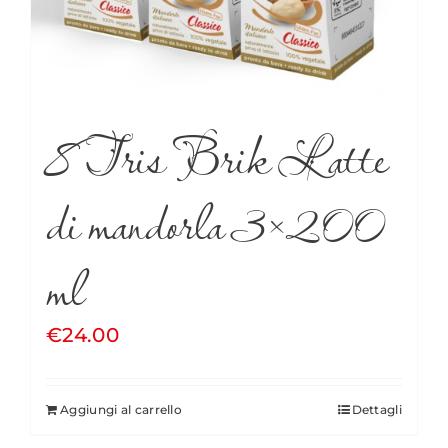
8 Tris Brik Latte
di mandorla 3×200
ml
€
24.00
Aggiungi al carrello
Dettagli