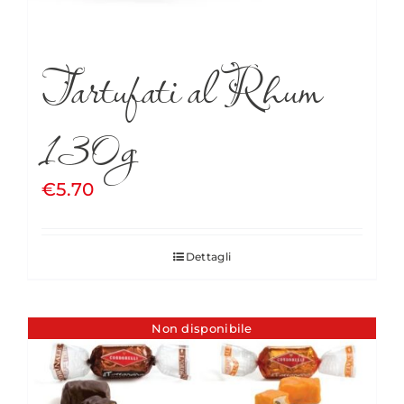
Tartufati al Rhum
130g
€
5.70
Dettagli
Non disponibile