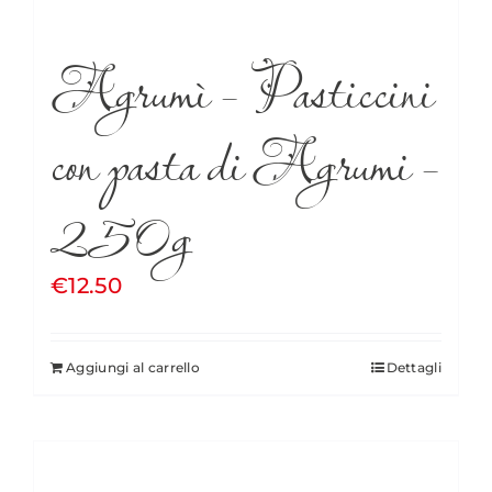
Agrumì – Pasticcini
con pasta di Agrumi –
250g
€
12.50
Aggiungi al carrello
Dettagli