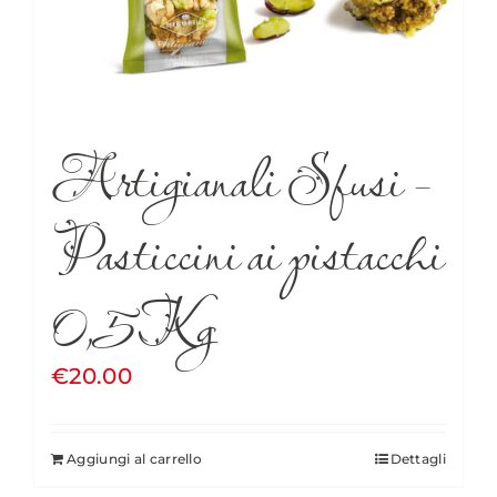
Artigianali Sfusi –
Pasticcini ai pistacchi
0,5Kg
€
20.00
Aggiungi al carrello
Dettagli