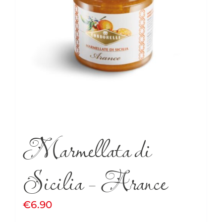
Marmellata di
Sicilia – Arance
€
6.90