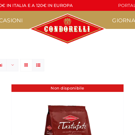
€ IN ITALIA E A 120€ IN EUROPA
PORTAL
CASIONI
GIORNA
ti
Pasticceria
Torrone
•
•
Agrumì
Croccante
Non disponibile
•
•
acere
Lapilli
Lettere di Torrone
•
•
Pasticcini Artigianali
Stecche di Torrone
non ricoperte
•
Croccantini
•
Stecche di Torrone
Nocciola
ricoperte
•
Marzapane