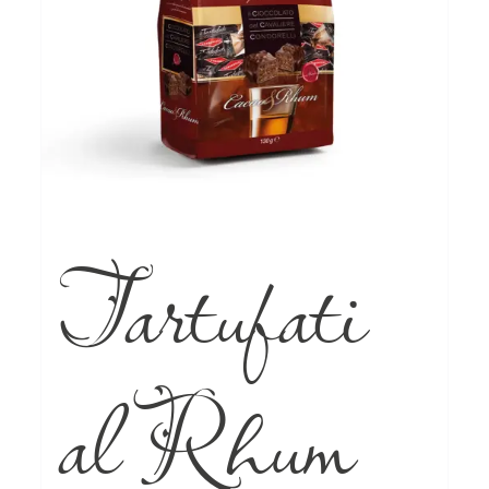
Tartufati
al Rhum