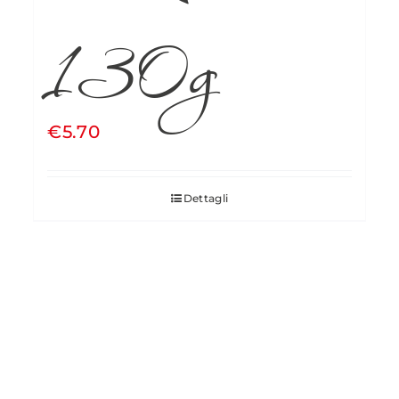
130g
€
5.70
Dettagli