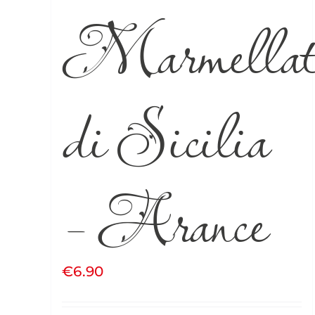
Marmellat
di Sicilia
– Arance
€
6.90