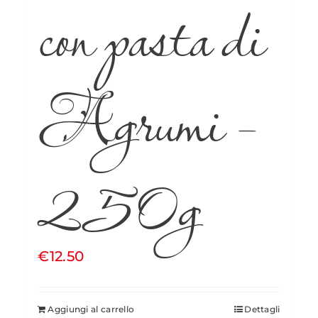
con pasta di
Agrumi –
250g
€
12.50
Aggiungi al carrello
Dettagli