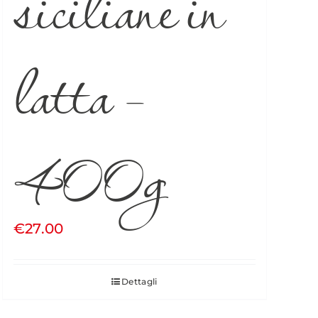
siciliane in
latta –
400g
€
27.00
Dettagli