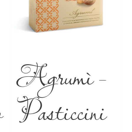
Agrumì –
o
Pasticcini