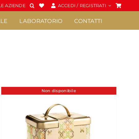
E AZIENDE
ACCEDI / REGISTRATI
LE
LABORATORIO
CONTATTI
Spalmabili e Creme
Cioccolato
•
•
Confetture Extra di
Praline
Non disponibile
Sicilia
•
Frutta candita
•
Creme
•
Tavolette di
•
Marmellate di Sicilia
cioccolato
•
Miele