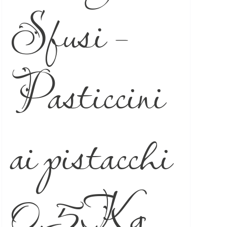
Sfusi –
Pasticcini
ai pistacchi
0,5Kg