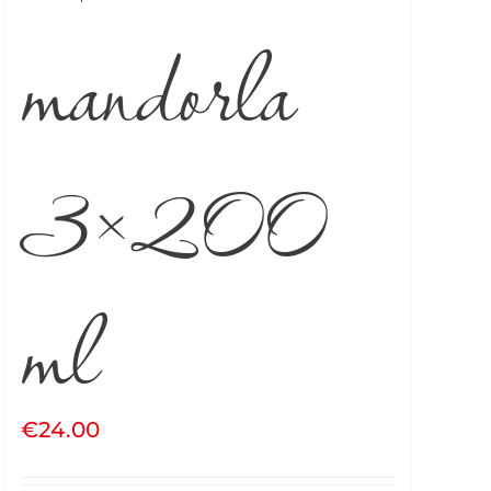
mandorla
3×200
ml
€
24.00