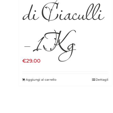
di Ciaculli
– 1Kg
€
29.00
Aggiungi al carrello
Dettagli