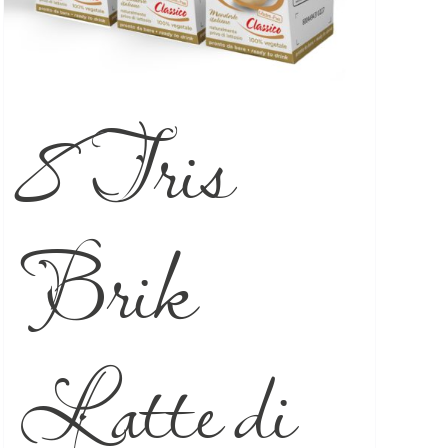
8 Tris
Brik
Latte di