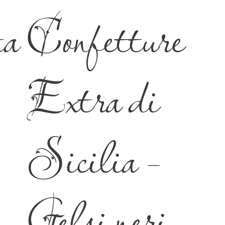
a
Confetture
Extra di
Sicilia –
Gelsi neri