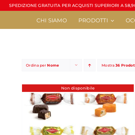
Salta
SPEDIZIONE GRATUITA PER ACQUISTI SUPERIORI A 58,90
al
contenuto
CHI SIAMO
PRODOTTI
OC
Ordina per
Nome
Mostra
36 Prodot
Torroncini
Latte di mandorla
•
Linea Calt
Non disponibile
•
È sempre un pi
•
Torroncini sfusi
•
MiniCondorelli
•
Regali d’autore