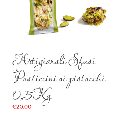
Artigianali Sfusi –
Pasticcini ai pistacchi
0,5Kg
€
20.00