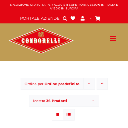
Salta
SPEDIZIONE GRATUITA PER ACQUISTI SUPERIORI A 58,90€ IN ITALIA E
A 120€ IN EUROPA
al
contenuto
PORTALE AZIENDE
Ordina per
Ordine predefinito
Mostra
36 Prodotti