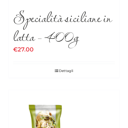
Specialità siciliane in
latta – 400g
€
27.00
Dettagli