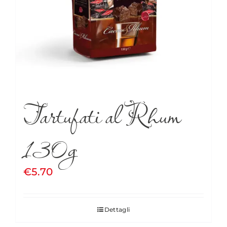
Tartufati al Rhum
130g
€
5.70
Dettagli