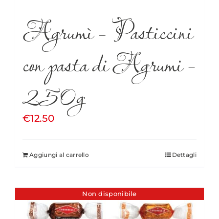
Agrumì – Pasticcini
con pasta di Agrumi –
250g
€
12.50
Aggiungi al carrello
Dettagli
Non disponibile