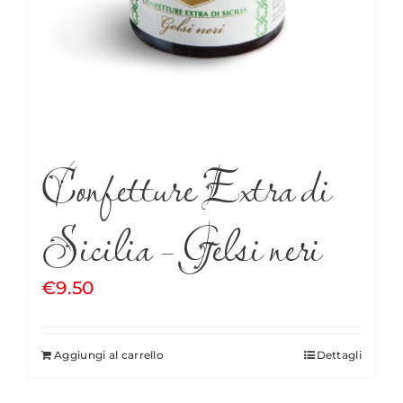
Confetture Extra di
Sicilia – Gelsi neri
€
9.50
Aggiungi al carrello
Dettagli