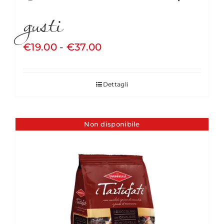
gusti
Fascia
€
19.00
-
€
37.00
di
prezzo:
Dettagli
da
€19.00
a
Non disponibile
€37.00