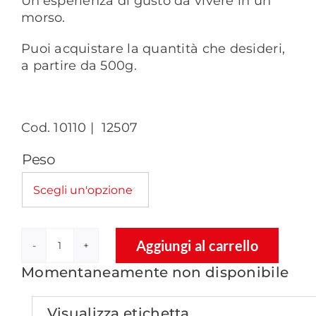
Un’esperienza di gusto da vivere in un
morso.
Puoi acquistare la quantità che desideri,
a partire da 500g.
Cod. 10110 | 12507
Peso

Aggiungi al carrello
Torroncini
Momentaneamente non disponibile
classici
Mandorle
e
Visualizza etichetta