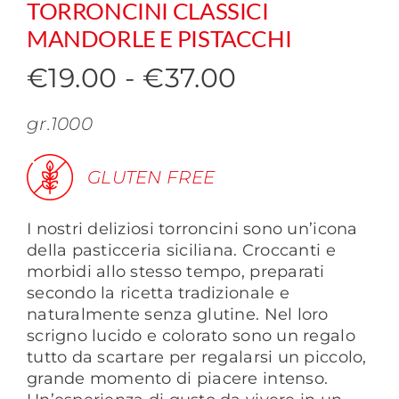
TORRONCINI CLASSICI
MANDORLE E PISTACCHI
Fascia
€
19.00
-
€
37.00
di
gr.1000
prezzo:
da
GLUTEN FREE
€19.00
I nostri deliziosi torroncini sono un’icona
a
della pasticceria siciliana. Croccanti e
€37.00
morbidi allo stesso tempo, preparati
secondo la ricetta tradizionale e
naturalmente senza glutine. Nel loro
scrigno lucido e colorato sono un regalo
tutto da scartare per regalarsi un piccolo,
grande momento di piacere intenso.