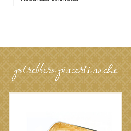
Pistacchi
quantità
potrebbero piacerti anche