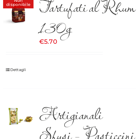
Tartufati al Rhum
Non
disponibile
130g
€
5.70
Dettagli
Artigianali
Sfusi – Pasticcini