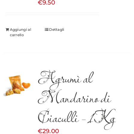
€
9.50
Aggiungi al
Dettagli
carrello
Agrumì al
Mandarino di
Ciaculli – 1Kg
€
29.00