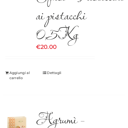
ai pistacchi
0,5Kg
€
20.00
Aggiungi al
Dettagli
carrello
Agrumì –