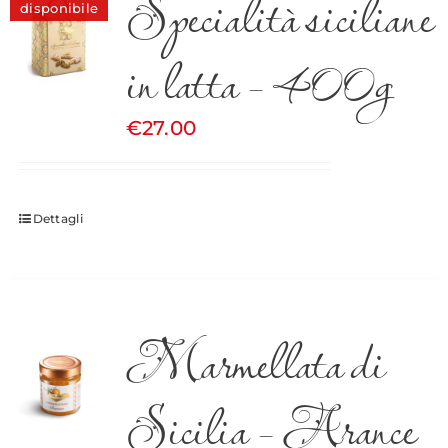
Specialità siciliane
disponibile
in latta – 400g
€
27.00
Dettagli
Marmellata di
Sicilia – Arance