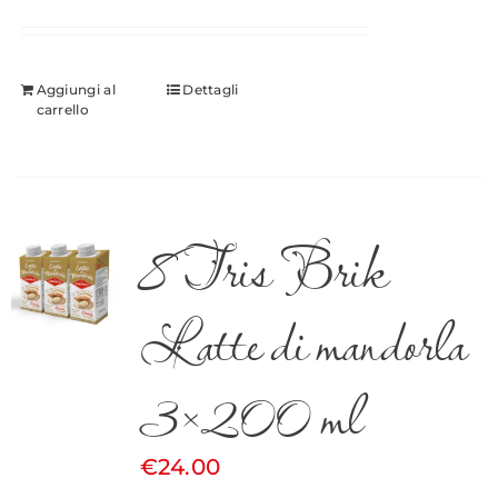
Aggiungi al
Dettagli
carrello
8 Tris Brik
Latte di mandorla
3×200 ml
€
24.00