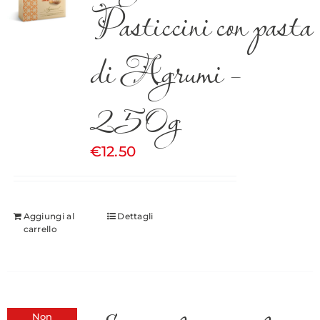
Pasticcini con pasta
di Agrumi –
250g
€
12.50
Aggiungi al
Dettagli
carrello
Non