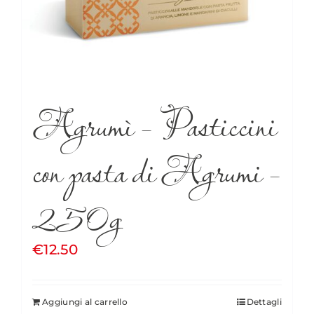
Agrumì – Pasticcini
con pasta di Agrumi –
250g
€
12.50
Aggiungi al carrello
Dettagli