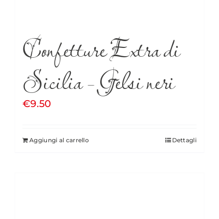
Confetture Extra di
Sicilia – Gelsi neri
€
9.50
Aggiungi al carrello
Dettagli