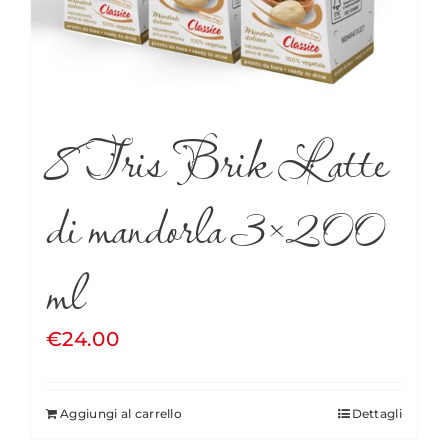
8 Tris Brik Latte
di mandorla 3×200
ml
€
24.00
Aggiungi al carrello
Dettagli