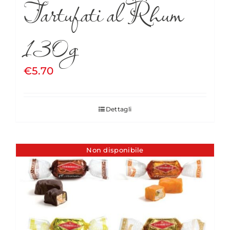
Tartufati al Rhum
130g
€
5.70
Dettagli
Non disponibile