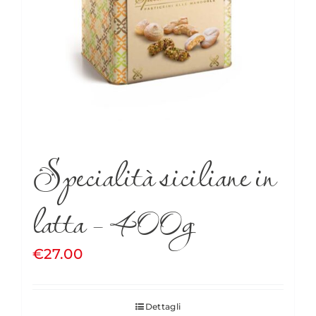
Specialità siciliane in
latta – 400g
€
27.00
Dettagli