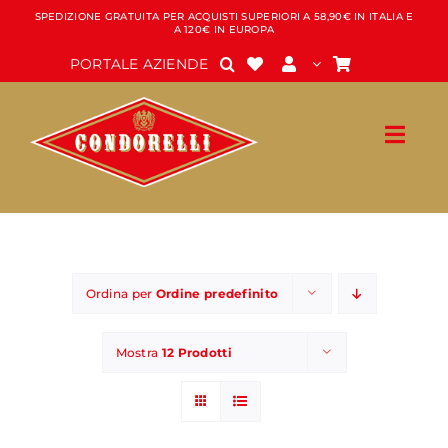
Salta
SPEDIZIONE GRATUITA PER ACQUISTI SUPERIORI A 58,90€ IN ITALIA E
A 120€ IN EUROPA
al
contenuto
PORTALE AZIENDE
Ordina per
Ordine predefinito
Mostra
12 Prodotti