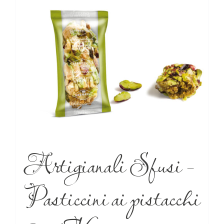
Artigianali Sfusi –
Pasticcini ai pistacchi