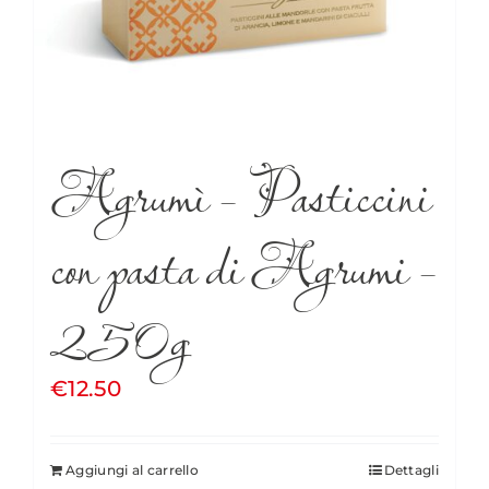
Agrumì – Pasticcini
con pasta di Agrumi –
250g
€
12.50
Aggiungi al carrello
Dettagli