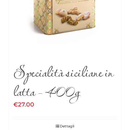
Specialità siciliane in
latta – 400g
€
27.00
Dettagli