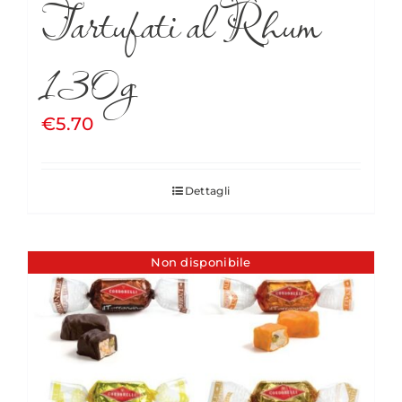
Tartufati al Rhum
130g
€
5.70
Dettagli
Non disponibile