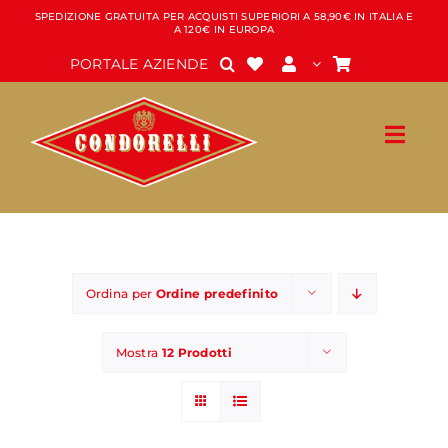
Salta
SPEDIZIONE GRATUITA PER ACQUISTI SUPERIORI A 58,90€ IN ITALIA E
A 120€ IN EUROPA
al
contenuto
PORTALE AZIENDE
Ordina per
Ordine predefinito
Mostra
12 Prodotti