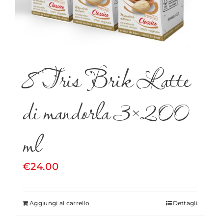
8 Tris Brik Latte
di mandorla 3×200
ml
€
24.00
Aggiungi al carrello
Dettagli