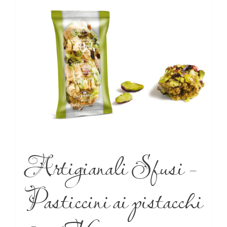
Artigianali Sfusi –
Pasticcini ai pistacchi