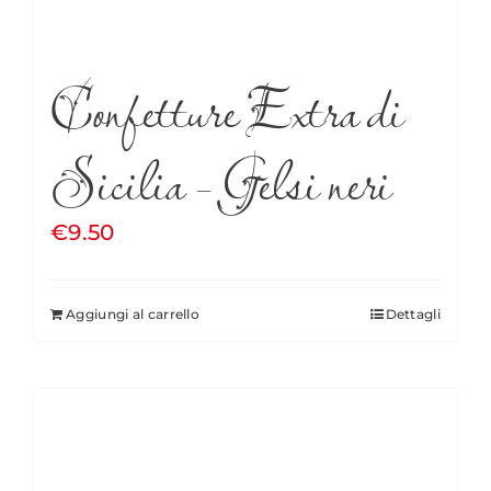
Confetture Extra di
Sicilia – Gelsi neri
€
9.50
Aggiungi al carrello
Dettagli