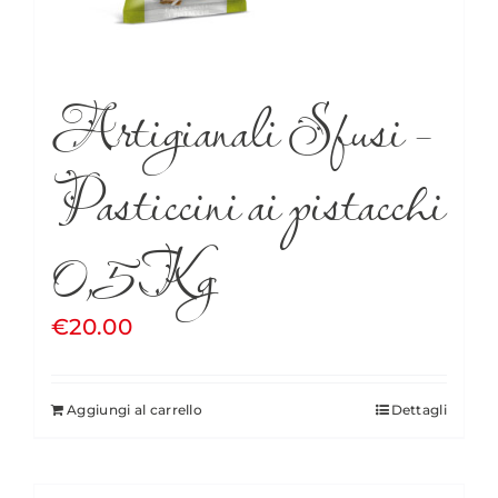
Artigianali Sfusi –
Pasticcini ai pistacchi
0,5Kg
€
20.00
Aggiungi al carrello
Dettagli