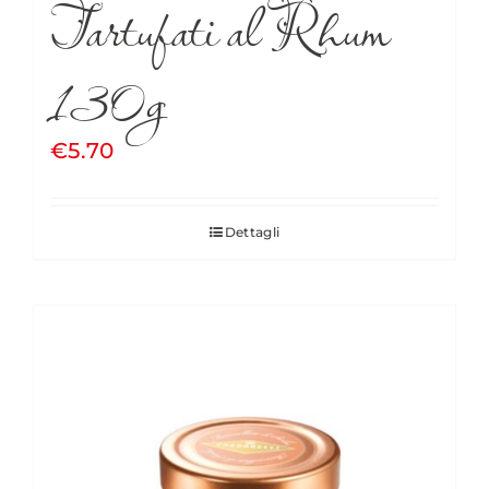
Tartufati al Rhum
130g
€
5.70
Dettagli