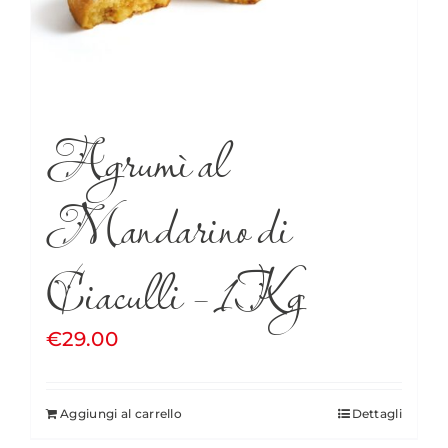
Agrumì al
Mandarino di
Ciaculli – 1Kg
€
29.00
Aggiungi al carrello
Dettagli