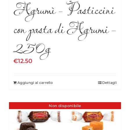
Agrumì – Pasticcini
con pasta di Agrumi –
250g
€
12.50
Aggiungi al carrello
Dettagli
Non disponibile