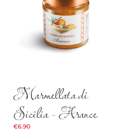
Marmellata di
Sicilia – Arance
€
6.90