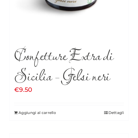
Confetture Extra di
Sicilia – Gelsi neri
€
9.50
Aggiungi al carrello
Dettagli