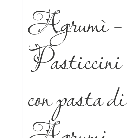
Agrumì –
Pasticcini
con pasta di
Agrumi –