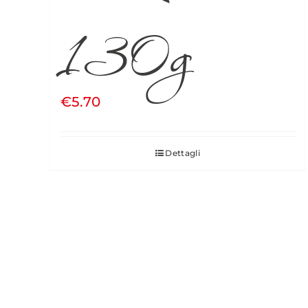
130g
€
5.70
Dettagli