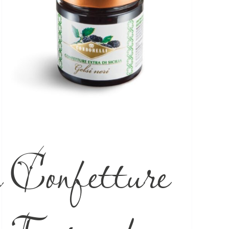
a
Confetture