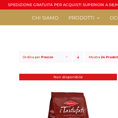
Salta
SPEDIZIONE GRATUITA PER ACQUISTI SUPERIORI A 58,90
al
contenuto
CHI SIAMO
PRODOTTI
OC
Ordina per
Prezzo
Mostra
24 Prodot
Torroncini
Latte di mandorla
•
Linea Calt
Non disponibile
•
È sempre un pi
•
Torroncini sfusi
•
MiniCondorelli
•
Regali d’autore