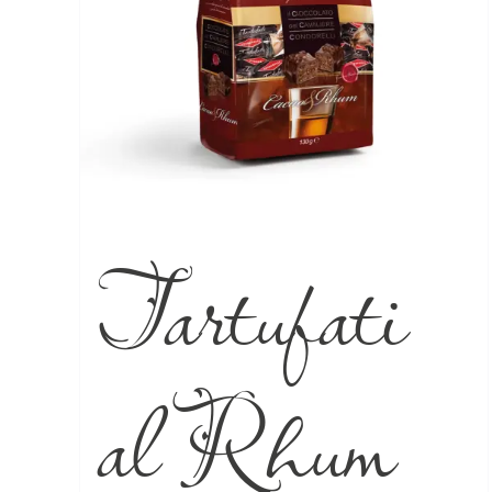
Tartufati
al Rhum