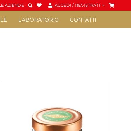
E AZIENDE
ACCEDI / REGISTRATI
LE
LABORATORIO
CONTATTI
Spalmabili e Creme
Cioccolato
•
•
Confetture Extra di
Praline
Sicilia
•
Frutta candita
•
Creme
•
Tavolette di
•
Marmellate di Sicilia
cioccolato
•
Miele