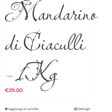
Mandarino
di Ciaculli
– 1Kg
€
29.00
Aggiungi al carrello
Dettagli