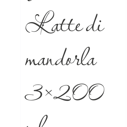
Latte di
mandorla
3×200
ml