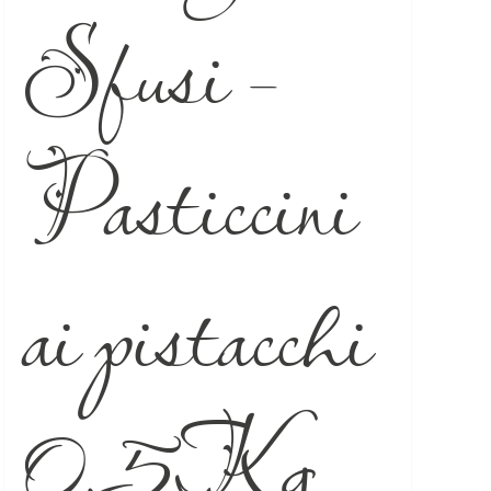
Sfusi –
Pasticcini
ai pistacchi
0,5Kg