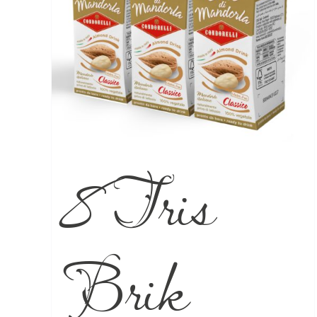
8 Tris
Brik