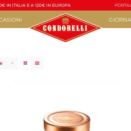
€ IN ITALIA E A 120€ IN EUROPA
PORTAL
CASIONI
GIORNA
ti
Pasticceria
Torrone
•
•
Agrumì
Croccante
•
•
acere
Lapilli
Lettere di Torrone
•
•
Pasticcini Artigianali
Stecche di Torrone
non ricoperte
•
Croccantini
•
Stecche di Torrone
Nocciola
ricoperte
•
Marzapane