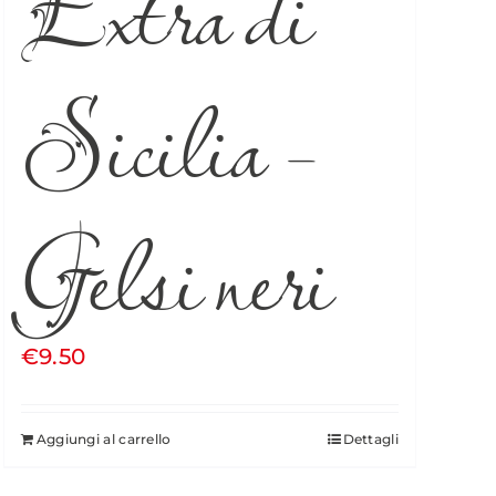
Extra di
Sicilia –
Gelsi neri
€
9.50
Aggiungi al carrello
Dettagli