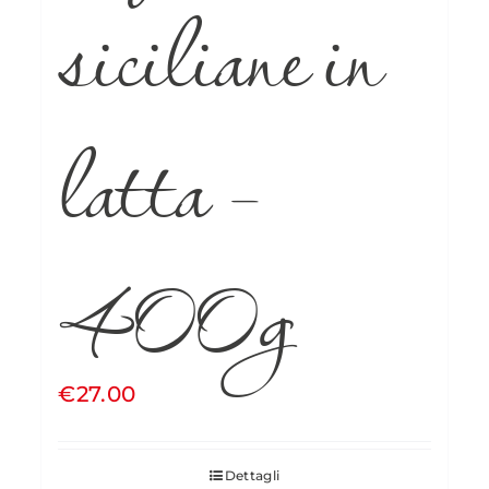
siciliane in
latta –
400g
€
27.00
Dettagli