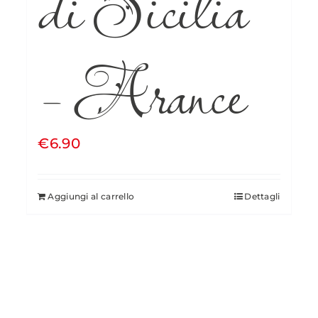
di Sicilia
– Arance
€
6.90
Aggiungi al carrello
Dettagli