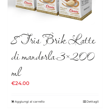
8 Tris Brik Latte
di mandorla 3×200
ml
€
24.00
Aggiungi al carrello
Dettagli