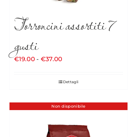
Torroncini assortiti 7
gusti
Fascia
€
19.00
-
€
37.00
di
prezzo:
Dettagli
da
€19.00
a
Non disponibile
€37.00