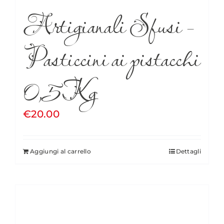
Artigianali Sfusi –
Pasticcini ai pistacchi
0,5Kg
€
20.00
Aggiungi al carrello
Dettagli