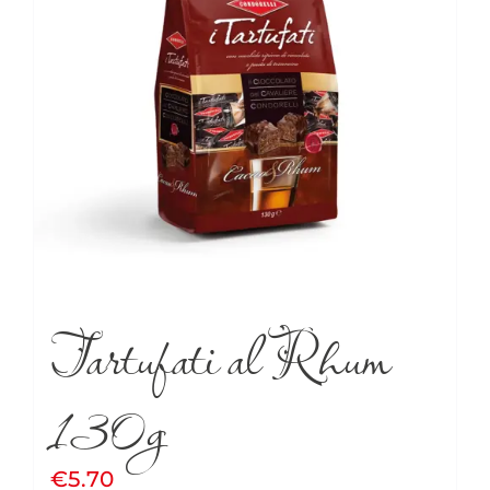
Tartufati al Rhum
130g
€
5.70