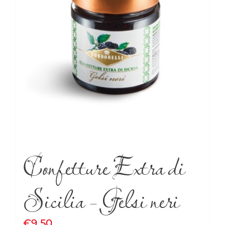
Confetture Extra di
Sicilia – Gelsi neri
€
9.50