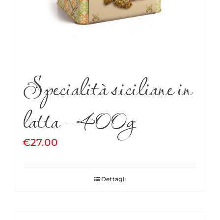
Specialità siciliane in
latta – 400g
€
27.00
Dettagli