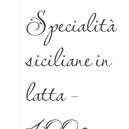
Specialità
siciliane in
latta –
400g