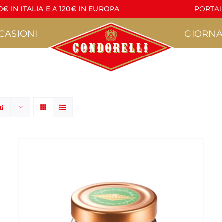
€ IN ITALIA E A 120€ IN EUROPA
PORTAL
CASIONI
GIORNA
ti
Pasticceria
Torrone
•
•
Agrumì
Croccante
•
•
acere
Lapilli
Lettere di Torrone
•
•
Pasticcini Artigianali
Stecche di Torrone
non ricoperte
•
Croccantini
•
Stecche di Torrone
Nocciola
ricoperte
•
Marzapane