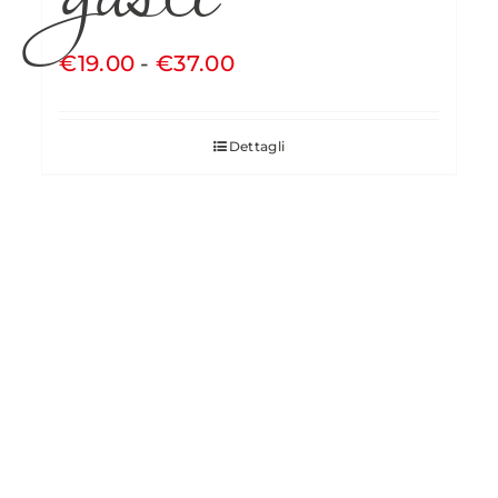
Fascia
€
19.00
-
€
37.00
di
prezzo:
Dettagli
da
€19.00
a
€37.00