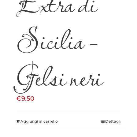
Extra di
Sicilia –
Gelsi neri
€
9.50
Aggiungi al carrello
Dettagli