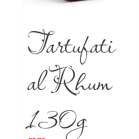
Tartufati
al Rhum
130g