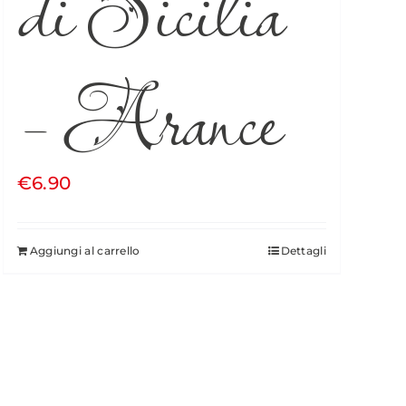
di Sicilia
– Arance
€
6.90
Aggiungi al carrello
Dettagli