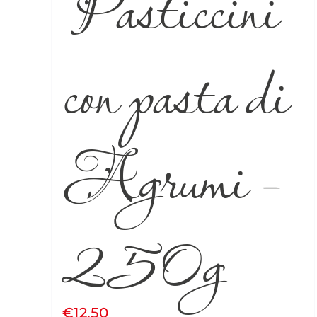
Pasticcini
con pasta di
Agrumi –
250g
€
12.50