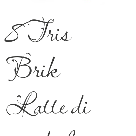
8 Tris
Brik
Latte di