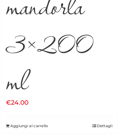
mandorla
3×200
ml
€
24.00
Aggiungi al carrello
Dettagli