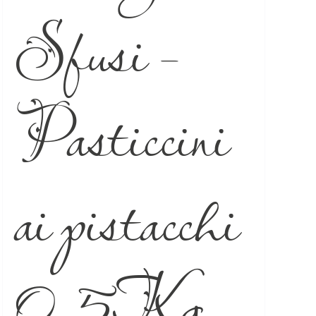
Sfusi –
Pasticcini
ai pistacchi
0,5Kg