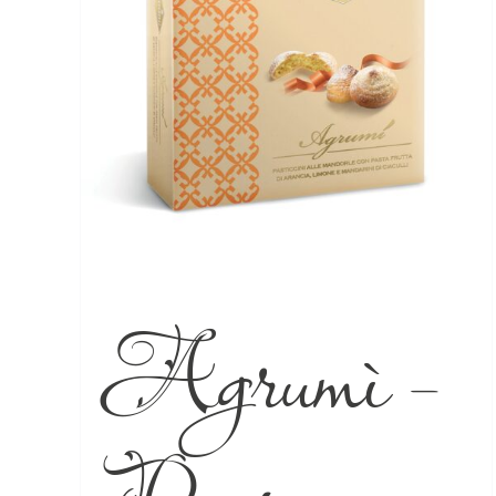
Agrumì –