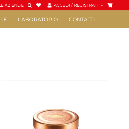
E AZIENDE
ACCEDI / REGISTRATI
LE
LABORATORIO
CONTATTI
Spalmabili e Creme
Cioccolato
•
•
Confetture Extra di
Praline
Sicilia
•
Frutta candita
•
Creme
•
Tavolette di
•
Marmellate di Sicilia
cioccolato
•
Miele