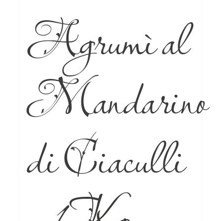
Agrumì al
Mandarino
di Ciaculli
– 1Kg