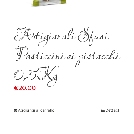
Artigianali Sfusi –
Pasticcini ai pistacchi
0,5Kg
€
20.00
Aggiungi al carrello
Dettagli