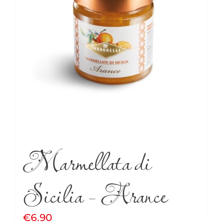
Marmellata di
Sicilia – Arance
€
6.90