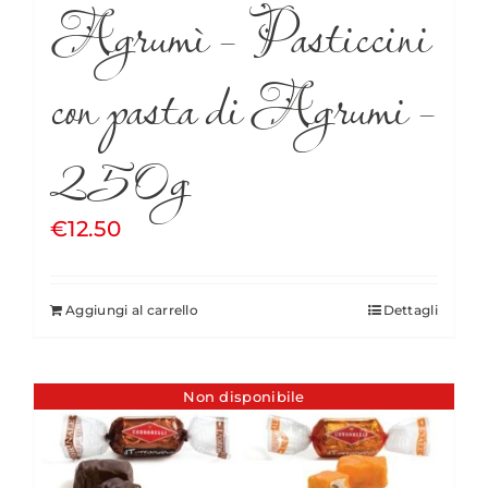
Agrumì – Pasticcini
con pasta di Agrumi –
250g
€
12.50
Aggiungi al carrello
Dettagli
Non disponibile