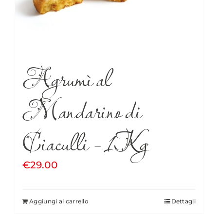
Agrumì al
Mandarino di
Ciaculli – 1Kg
€
29.00
Aggiungi al carrello
Dettagli