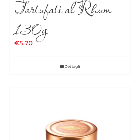
Tartufati al Rhum
130g
€
5.70
Dettagli