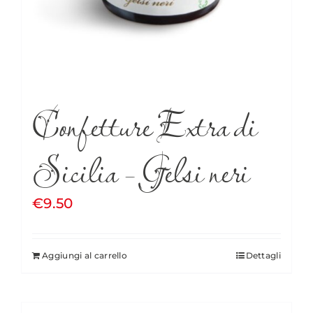
Confetture Extra di
Sicilia – Gelsi neri
€
9.50
Aggiungi al carrello
Dettagli