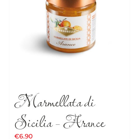
Marmellata di
Sicilia – Arance
€
6.90