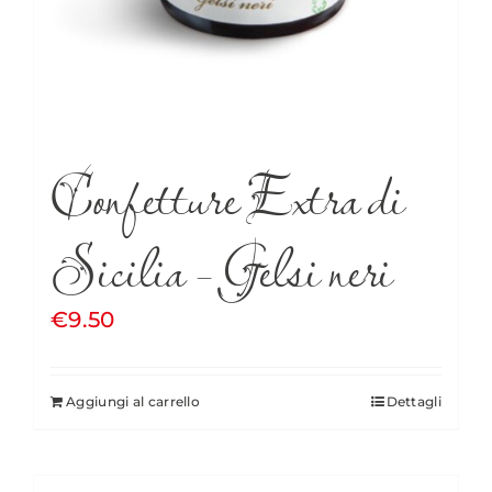
Confetture Extra di
Sicilia – Gelsi neri
€
9.50
Aggiungi al carrello
Dettagli