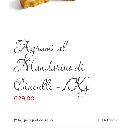
Agrumì al
Mandarino di
Ciaculli – 1Kg
€
29.00
Aggiungi al carrello
Dettagli