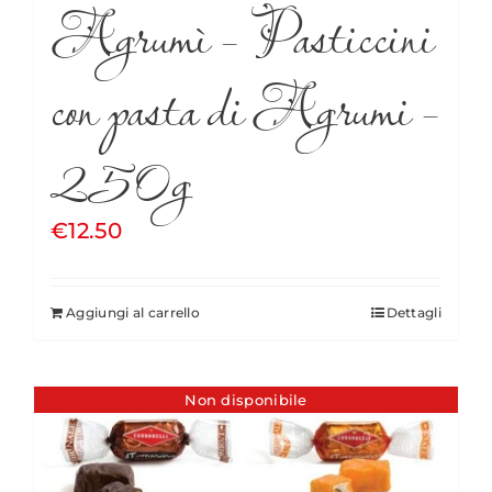
Agrumì – Pasticcini
con pasta di Agrumi –
250g
€
12.50
Aggiungi al carrello
Dettagli
Non disponibile