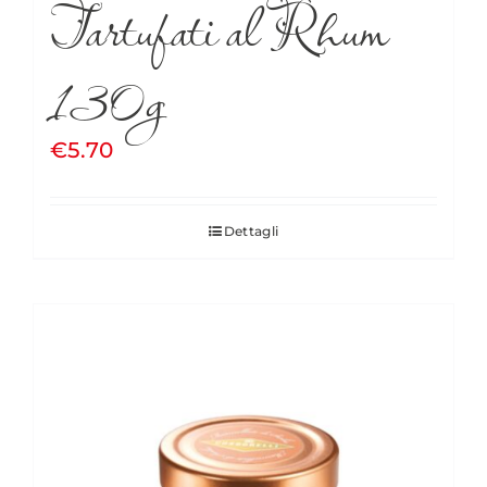
Tartufati al Rhum
130g
€
5.70
Dettagli