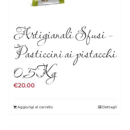
Artigianali Sfusi –
Pasticcini ai pistacchi
0,5Kg
€
20.00
Aggiungi al carrello
Dettagli