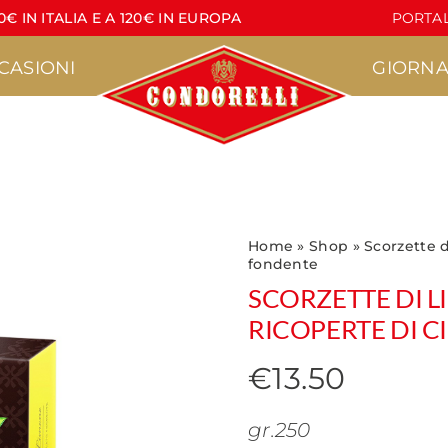
€ IN ITALIA E A 120€ IN EUROPA
PORTAL
CASIONI
GIORNA
Pasticceria
Torrone
Sp
Home
»
Shop
»
Scorzette d
fondente
•
•
•
Agrumì
Croccante
SCORZETTE DI L
•
•
re
Lapilli
Lettere di Torrone
•
RICOPERTE DI 
•
•
Pasticcini Artigianali
Stecche di Torrone
•
non ricoperte
•
€
13.50
Croccantini
•
•
Stecche di Torrone
Nocciola
ricoperte
•
Marzapane
gr.250