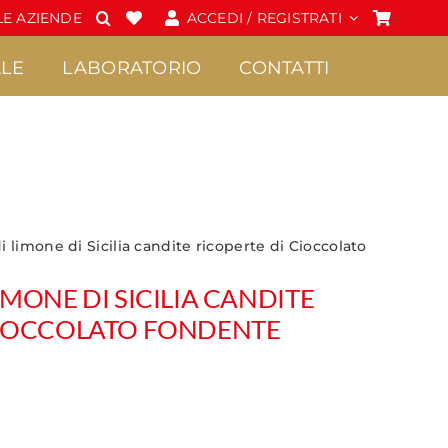
E AZIENDE
ACCEDI / REGISTRATI
LE
LABORATORIO
CONTATTI
almabili e Creme
Cioccolato
i limone di Sicilia candite ricoperte di Cioccolato
•
Confetture Extra di
Praline
IMONE DI SICILIA CANDITE
Sicilia
•
Frutta candita
CIOCCOLATO FONDENTE
Creme
•
Tavolette di
Marmellate di Sicilia
cioccolato
Miele