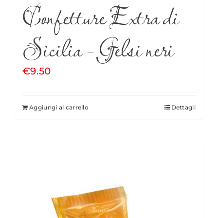
Confetture Extra di
Sicilia – Gelsi neri
€
9.50
Aggiungi al carrello
Dettagli