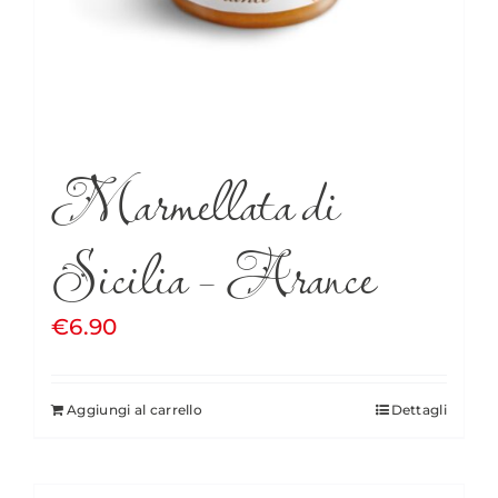
Marmellata di
Sicilia – Arance
€
6.90
Aggiungi al carrello
Dettagli