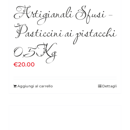
Artigianali Sfusi –
Pasticcini ai pistacchi
0,5Kg
€
20.00
Aggiungi al carrello
Dettagli