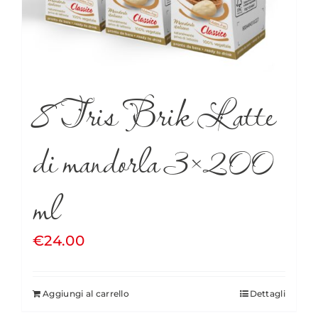
8 Tris Brik Latte
di mandorla 3×200
ml
€
24.00
Aggiungi al carrello
Dettagli