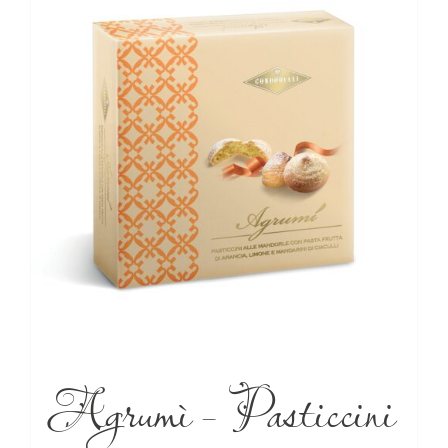
Agrumì – Pasticcini