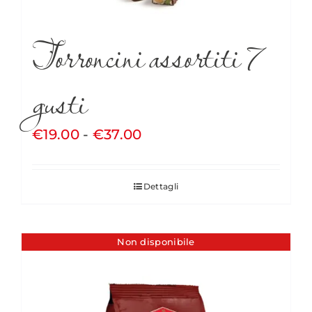
Torroncini assortiti 7
gusti
Fascia
€
19.00
-
€
37.00
di
prezzo:
Dettagli
da
€19.00
a
Non disponibile
€37.00