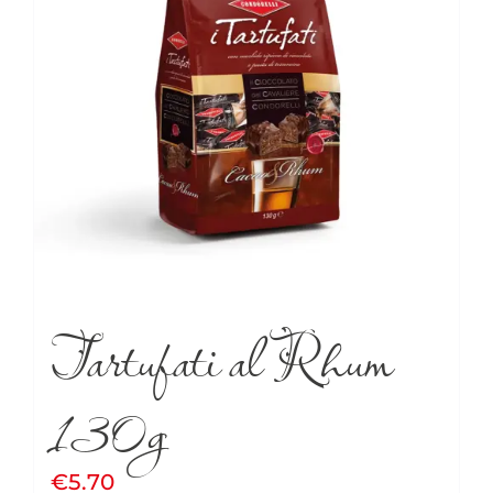
Tartufati al Rhum
130g
€
5.70