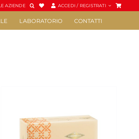
E AZIENDE
ACCEDI / REGISTRATI
LE
LABORATORIO
CONTATTI
Spalmabili e Creme
Cioccolato
•
•
Confetture Extra di
Praline
Sicilia
•
Frutta candita
•
Creme
•
Tavolette di
•
Marmellate di Sicilia
cioccolato
•
Miele