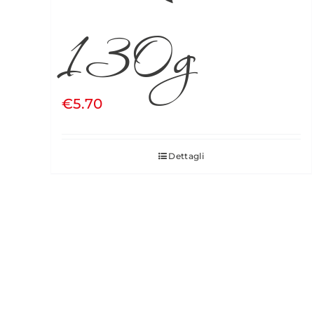
130g
€
5.70
Dettagli