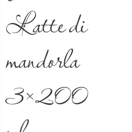
Latte di
mandorla
3×200
ml