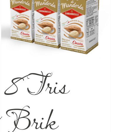
8 Tris
a
Brik