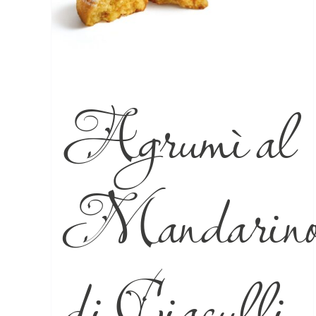
Agrumì al
Mandarin
di Ciaculli