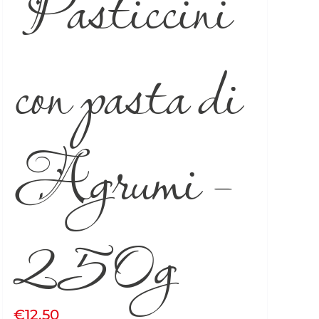
Pasticcini
con pasta di
Agrumi –
250g
€
12.50