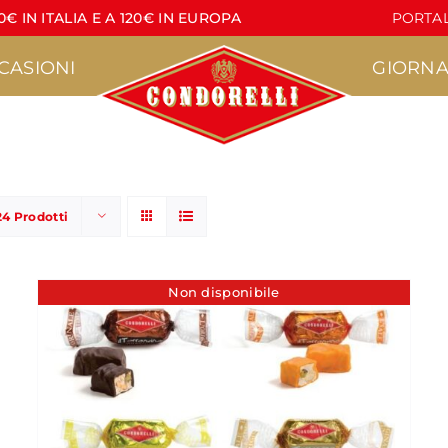
€ IN ITALIA E A 120€ IN EUROPA
PORTAL
CASIONI
GIORNA
24 Prodotti
Pasticceria
Torrone
•
•
Agrumì
Croccante
Non disponibile
•
•
acere
Lapilli
Lettere di Torrone
•
•
Pasticcini Artigianali
Stecche di Torrone
non ricoperte
•
Croccantini
•
Stecche di Torrone
Nocciola
ricoperte
•
Marzapane