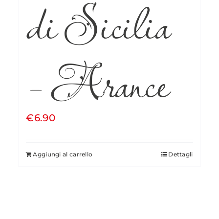
di Sicilia
– Arance
€
6.90
Aggiungi al carrello
Dettagli