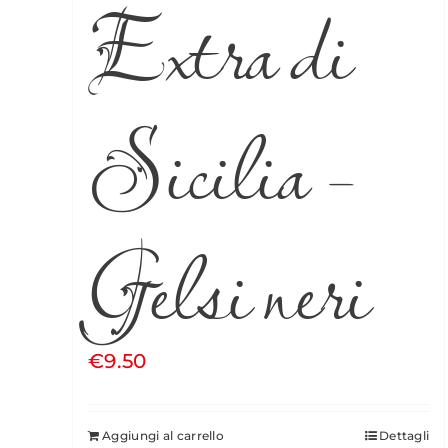
Extra di
Sicilia –
Gelsi neri
€
9.50
Aggiungi al carrello
Dettagli