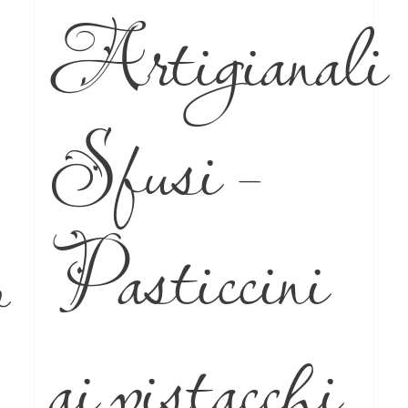
Artigianali
Sfusi –
Pasticcini
o
ai pistacchi