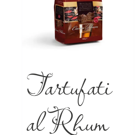
Tartufati
al Rhum