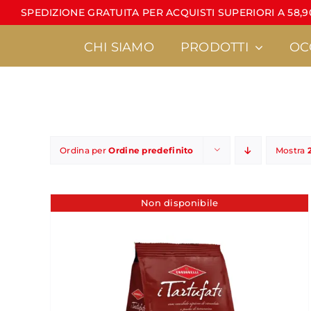
Salta
SPEDIZIONE GRATUITA PER ACQUISTI SUPERIORI A 58,90
al
contenuto
CHI SIAMO
PRODOTTI
OC
Ordina per
Ordine predefinito
Mostra
Torroncini
Latte di mandorla
•
Linea Calt
Non disponibile
•
È sempre un pi
•
Torroncini sfusi
•
MiniCondorelli
•
Regali d’autore