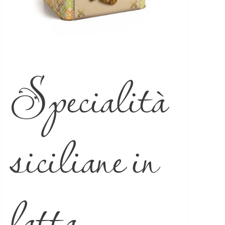
Specialità
siciliane in
latta –