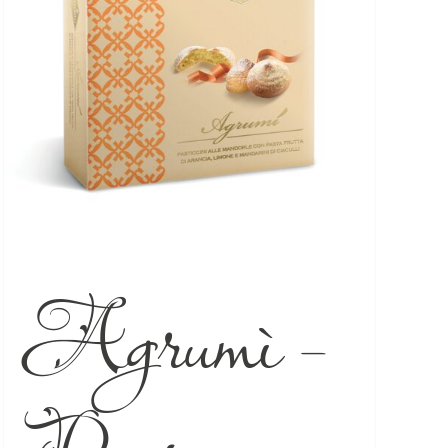
Agrumì –