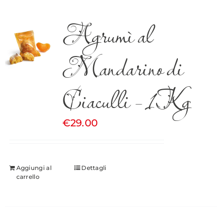
Agrumì al
Mandarino di
Ciaculli – 1Kg
€
29.00
Aggiungi al
Dettagli
carrello