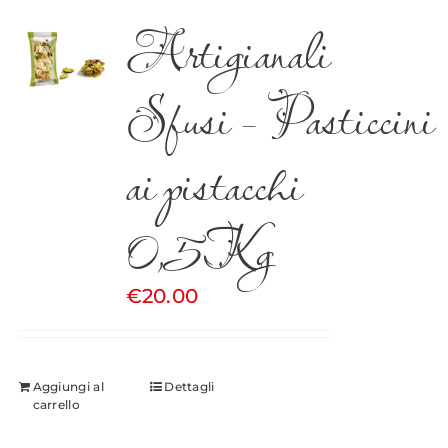
Artigianali
Sfusi – Pasticcini
ai pistacchi
0,5Kg
€
20.00
Aggiungi al
Dettagli
carrello