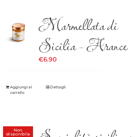
Marmellata di
Sicilia – Arance
€
6.90
Aggiungi al
Dettagli
carrello
Specialità siciliane
Non
disponibile