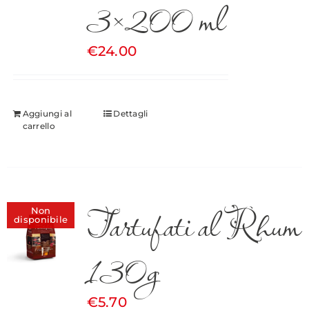
3×200 ml
€
24.00
Aggiungi al
Dettagli
carrello
Tartufati al Rhum
Non
disponibile
130g
€
5.70