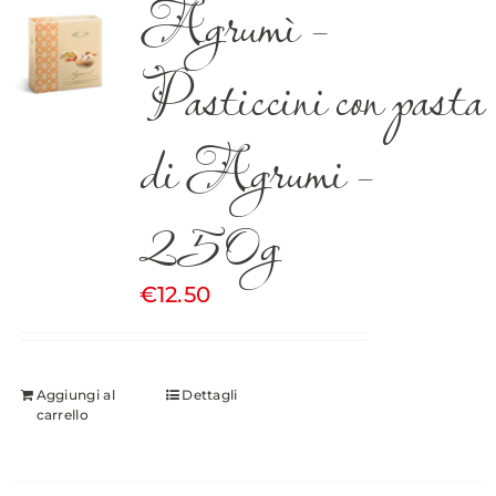
Agrumì –
Pasticcini con pasta
di Agrumi –
250g
€
12.50
Aggiungi al
Dettagli
carrello