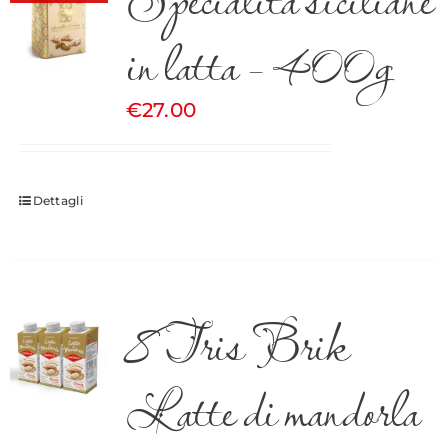
in latta – 400g
€
27.00
Dettagli
8 Tris Brik
Latte di mandorla