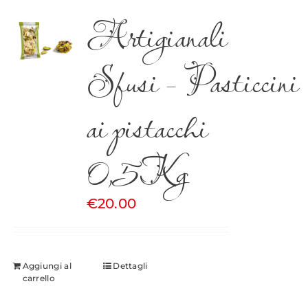
Artigianali
Sfusi – Pasticcini
ai pistacchi
0,5Kg
€
20.00
Aggiungi al
Dettagli
carrello