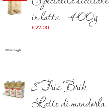
in latta – 400g
€
27.00
Dettagli
8 Tris Brik
Latte di mandorla