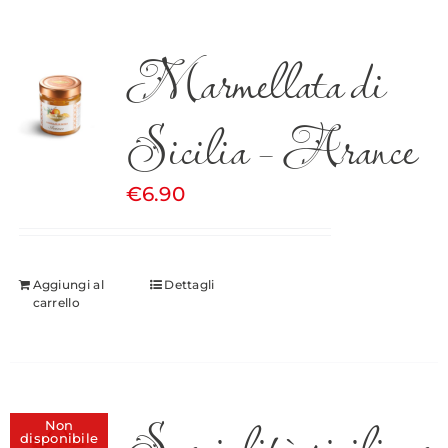
Marmellata di
Sicilia – Arance
€
6.90
Aggiungi al
Dettagli
carrello
Specialità siciliane
Non
disponibile