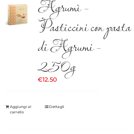
Agrumì –
Pasticcini con pasta
di Agrumi –
250g
€
12.50
Aggiungi al
Dettagli
carrello