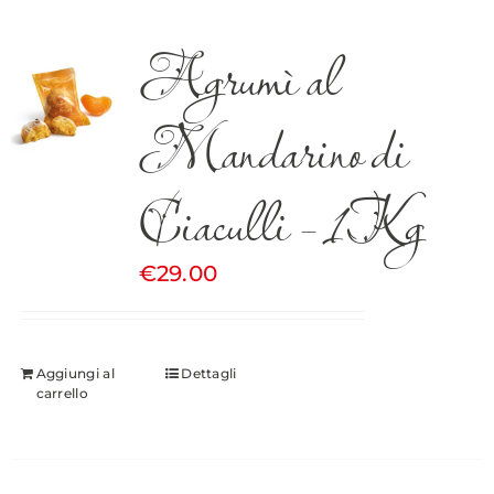
Agrumì al
Mandarino di
Ciaculli – 1Kg
€
29.00
Aggiungi al
Dettagli
carrello