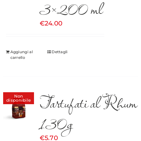
3×200 ml
€
24.00
Aggiungi al
Dettagli
carrello
Tartufati al Rhum
Non
disponibile
130g
€
5.70