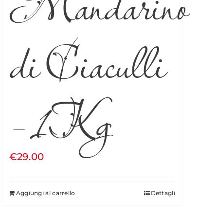
Mandarino
di Ciaculli
– 1Kg
€
29.00
Aggiungi al carrello
Dettagli