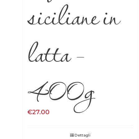
siciliane in
latta –
400g
€
27.00
Dettagli