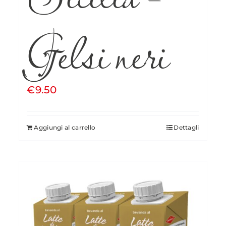
Gelsi neri
€
9.50
Aggiungi al carrello
Dettagli