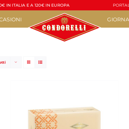
€ IN ITALIA E A 120€ IN EUROPA
PORTAL
CASIONI
GIORNA
otti
Pasticceria
Torrone
•
•
Agrumì
Croccante
•
•
acere
Lapilli
Lettere di Torrone
•
•
Pasticcini Artigianali
Stecche di Torrone
non ricoperte
•
Croccantini
•
Stecche di Torrone
Nocciola
ricoperte
•
Marzapane