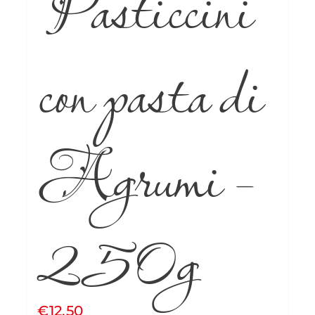
Pasticcini
con pasta di
Agrumi –
250g
€
12.50