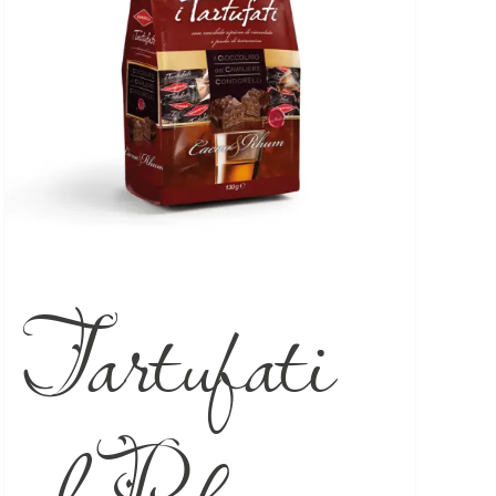
Tartufati
al Rhum