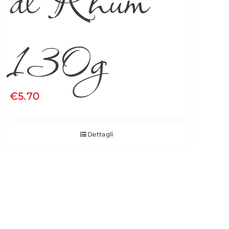
130g
€
5.70
Dettagli