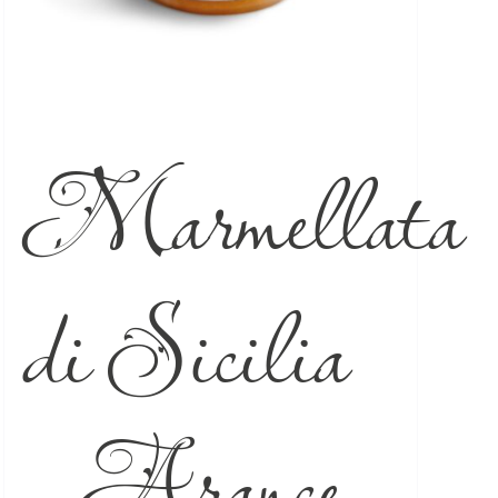
Marmellata
di Sicilia
– Arance