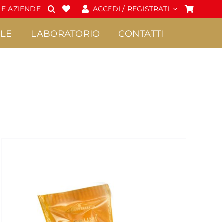
E AZIENDE
ACCEDI / REGISTRATI
LE
LABORATORIO
CONTATTI
Spalmabili e Creme
Cioccolato
•
•
Confetture Extra di
Praline
Sicilia
•
Frutta candita
•
Creme
•
Tavolette di
•
Marmellate di Sicilia
cioccolato
•
Miele