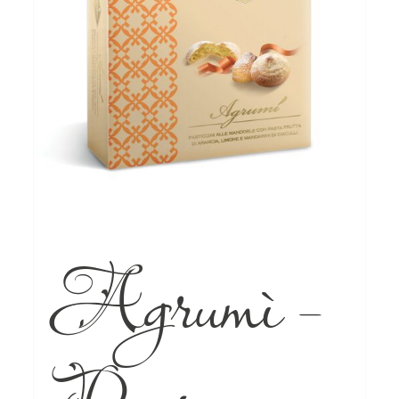
Agrumì –