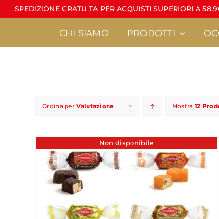
Salta
SPEDIZIONE GRATUITA PER ACQUISTI SUPERIORI A 58,90
al
contenuto
CHI SIAMO
PRODOTTI
OC
Ordina per
Valutazione
Mostra
12 Prod
Torroncini
Latte di mandorla
•
Linea Calt
Non disponibile
•
È sempre un pi
•
Torroncini sfusi
•
MiniCondorelli
•
Regali d’autore