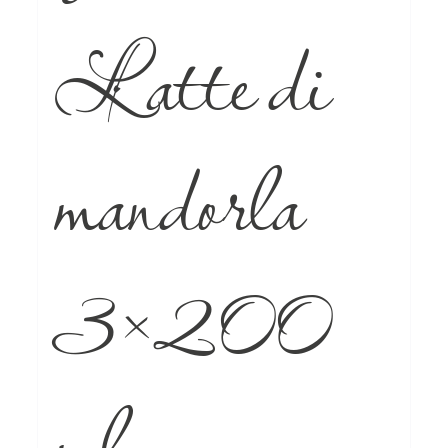
Latte di
mandorla
3×200
ml