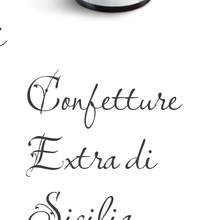
i
Confetture
Extra di
Sicilia –