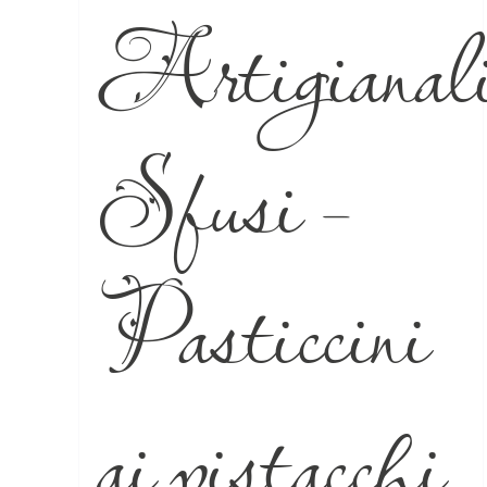
Artigianal
Sfusi –
Pasticcini
ai pistacchi