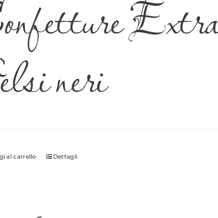
nfetture Extra 
lsi neri
i al carrello
Dettagli