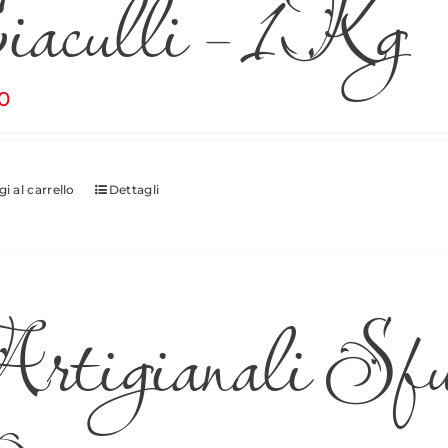
iaculli – 1Kg
0
i al carrello
Dettagli
rtigianali Sfu