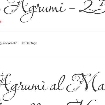
i Agrumi – 2
0
i al carrello
Dettagli
grumì al Mand