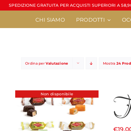
Salta
SPEDIZIONE GRATUITA PER ACQUISTI SUPERIORI A 58,90
al
contenuto
CHI SIAMO
PRODOTTI
OC
Ordina per
Valutazione
Mostra
24 Prod
Torroncini
Latte di mandorla
•
Linea Calt
To
•
È sempre un pi
Non disponibile
•
Torroncini sfusi
•
MiniCondorelli
•
Regali d’autore
€
19.0