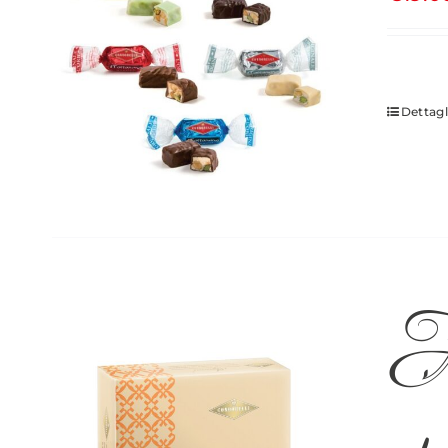
Dettagl
Ag