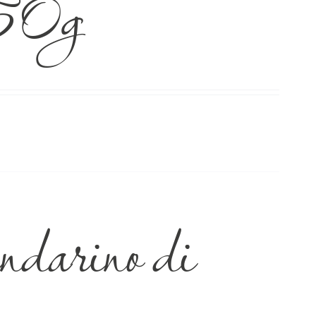
50g
arino di