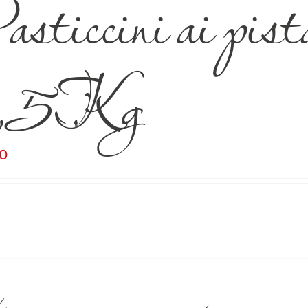
sticcini ai pist
,5Kg
00