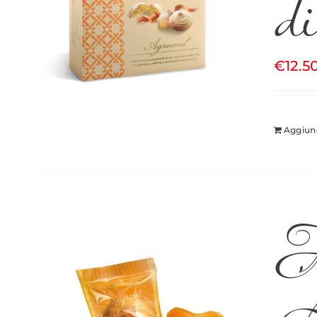
d
€
12.5
Aggiung
A