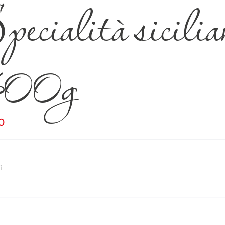
ecialità sicilian
00g
0
i