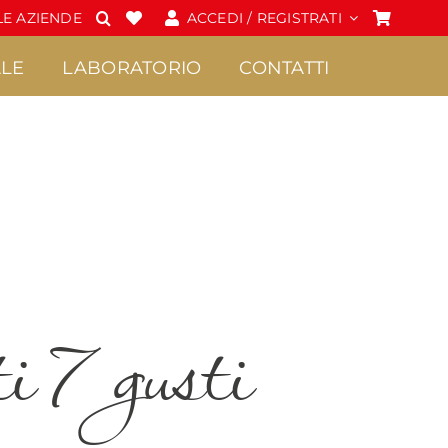
E AZIENDE
ACCEDI / REGISTRATI
LE
LABORATORIO
CONTATTI
Spalmabili e Creme
Cioccolato
•
•
Confetture Extra di
Praline
ti 7 gusti
Sicilia
•
Frutta candita
•
Creme
•
Tavolette di
•
Marmellate di Sicilia
cioccolato
•
Miele