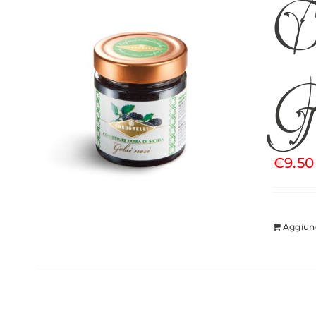
Co
Ge
€
9.50
Aggiung