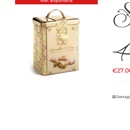
Sp
Non disponibile
4
€
27.0
Dettagl