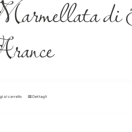
armellata di S
rance
i al carrello
Dettagli