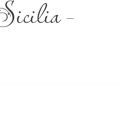
icilia –