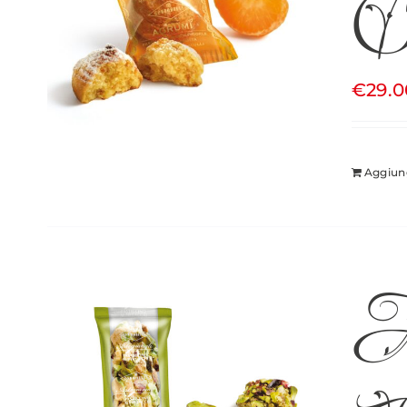
C
€
29.0
Aggiung
A