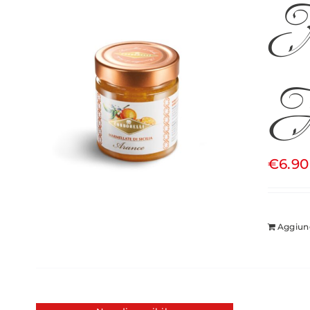
M
A
€
6.90
Aggiung