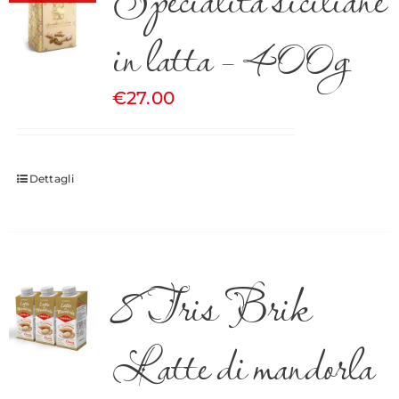
in latta – 400g
€
27.00
Dettagli
8 Tris Brik
Latte di mandorla