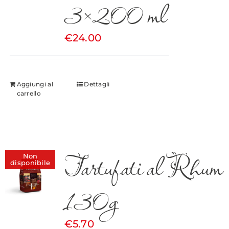
3×200 ml
€
24.00
Aggiungi al
Dettagli
carrello
Tartufati al Rhum
Non
disponibile
130g
€
5.70