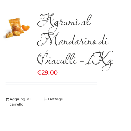
Agrumì al
Mandarino di
Ciaculli – 1Kg
€
29.00
Aggiungi al
Dettagli
carrello