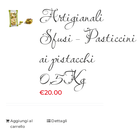
Artigianali
Sfusi – Pasticcini
ai pistacchi
0,5Kg
€
20.00
Aggiungi al
Dettagli
carrello