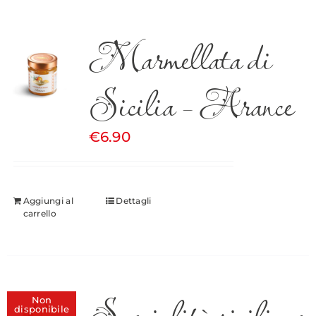
Marmellata di
Sicilia – Arance
€
6.90
Aggiungi al
Dettagli
carrello
Specialità siciliane
Non
disponibile