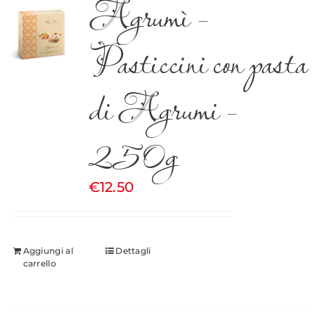
Agrumì –
Pasticcini con pasta
di Agrumi –
250g
€
12.50
Aggiungi al
Dettagli
carrello