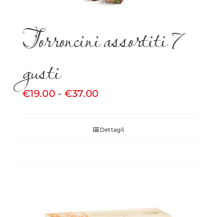
Torroncini assortiti 7
gusti
Fascia
€
19.00
-
€
37.00
di
prezzo:
Dettagli
da
€19.00
a
€37.00