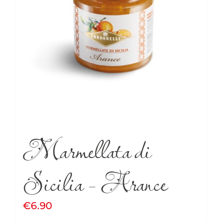
Marmellata di
Sicilia – Arance
€
6.90