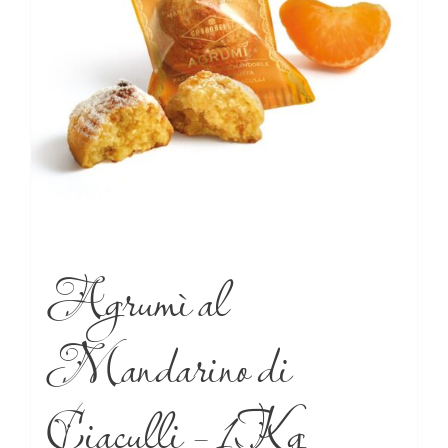
Agrumì al
Mandarino di
Ciaculli – 1Kg