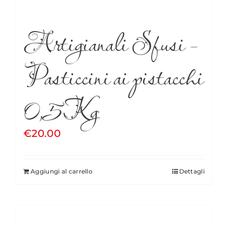
Artigianali Sfusi –
Pasticcini ai pistacchi
0,5Kg
€
20.00
Aggiungi al carrello
Dettagli