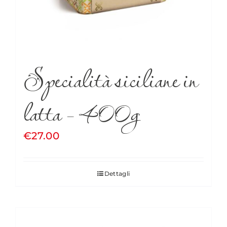
Specialità siciliane in
latta – 400g
€
27.00
Dettagli