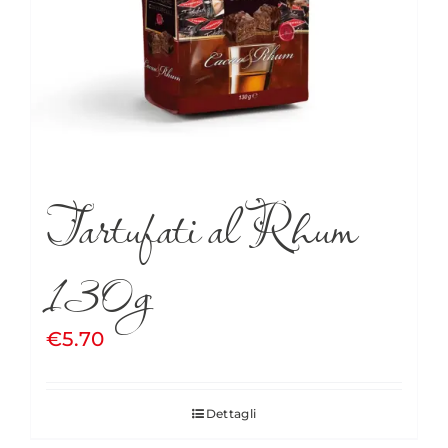
Tartufati al Rhum
130g
€
5.70
Dettagli