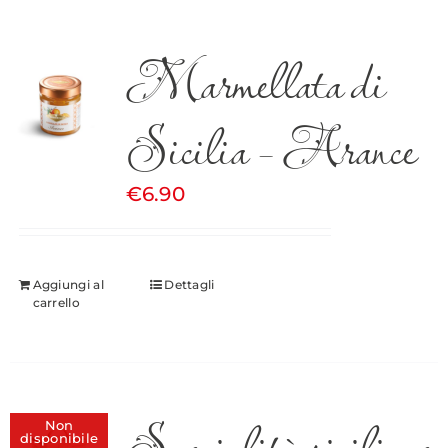
Marmellata di
Sicilia – Arance
€
6.90
Aggiungi al
Dettagli
carrello
Specialità siciliane
Non
disponibile