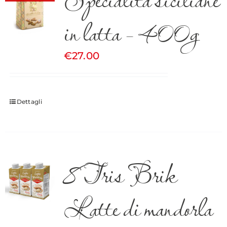
in latta – 400g
€
27.00
Dettagli
8 Tris Brik
Latte di mandorla