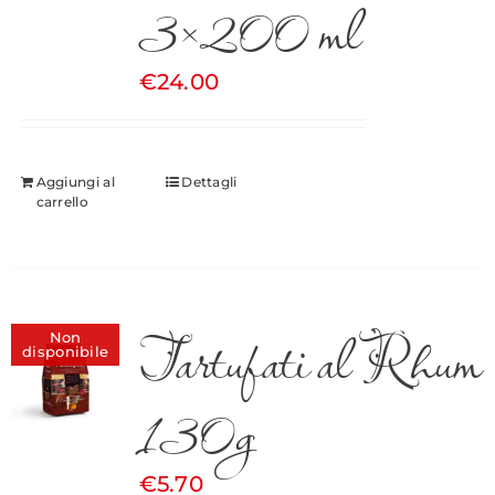
3×200 ml
€
24.00
Aggiungi al
Dettagli
carrello
Tartufati al Rhum
Non
disponibile
130g
€
5.70