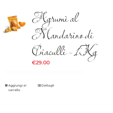
Agrumì al
Mandarino di
Ciaculli – 1Kg
€
29.00
Aggiungi al
Dettagli
carrello