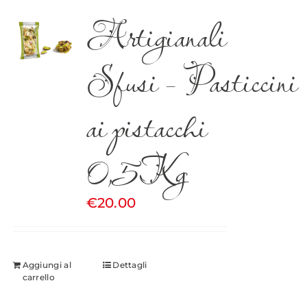
Artigianali
Sfusi – Pasticcini
ai pistacchi
0,5Kg
€
20.00
Aggiungi al
Dettagli
carrello