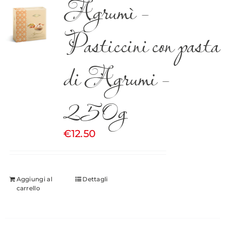
Agrumì –
Pasticcini con pasta
di Agrumi –
250g
€
12.50
Aggiungi al
Dettagli
carrello