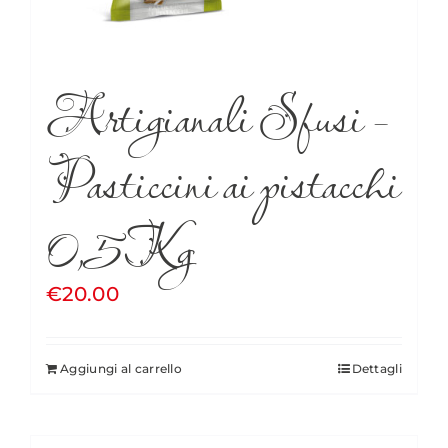
Artigianali Sfusi –
Pasticcini ai pistacchi
0,5Kg
€
20.00
Aggiungi al carrello
Dettagli