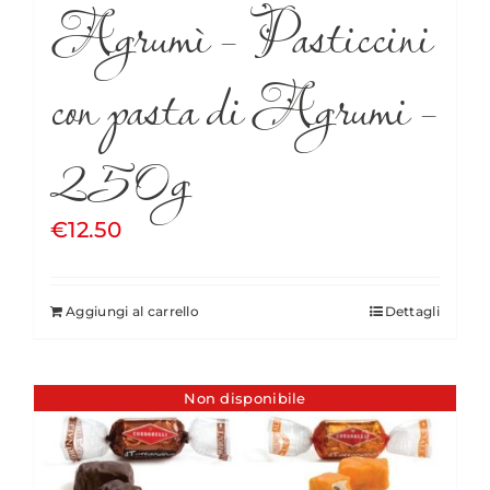
Agrumì – Pasticcini
con pasta di Agrumi –
250g
€
12.50
Aggiungi al carrello
Dettagli
Non disponibile