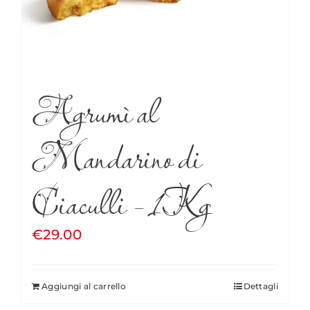
Agrumì al
Mandarino di
Ciaculli – 1Kg
€
29.00
Aggiungi al carrello
Dettagli