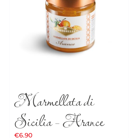
Marmellata di
Sicilia – Arance
€
6.90