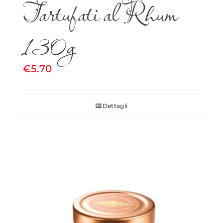
Tartufati al Rhum
130g
€
5.70
Dettagli