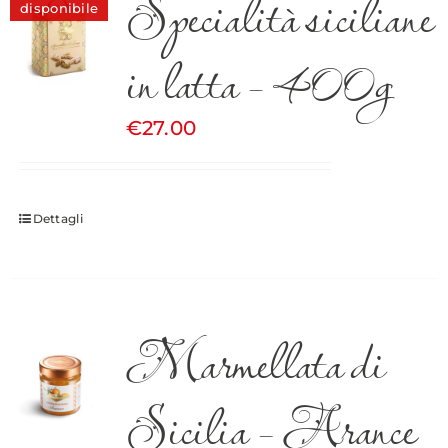
Specialità siciliane
disponibile
in latta – 400g
€
27.00
Dettagli
Marmellata di
Sicilia – Arance