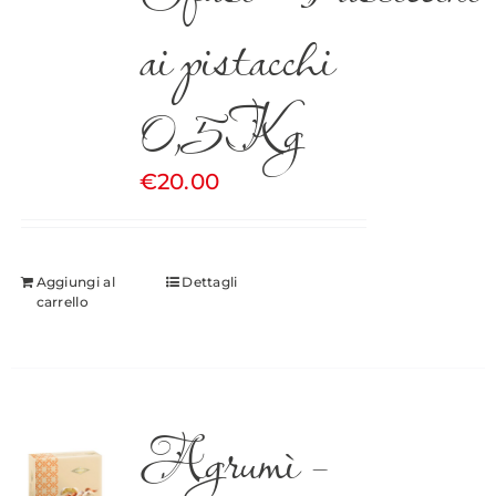
ai pistacchi
0,5Kg
€
20.00
Aggiungi al
Dettagli
carrello
Agrumì –