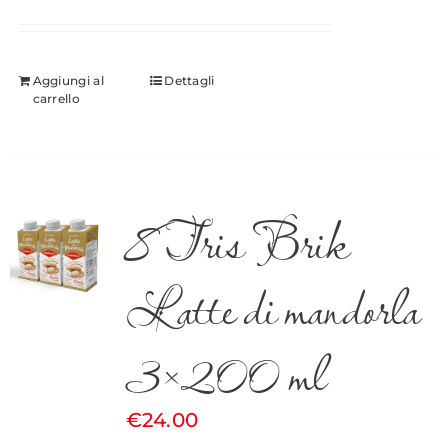
Aggiungi al
Dettagli
carrello
8 Tris Brik
Latte di mandorla
3×200 ml
€
24.00