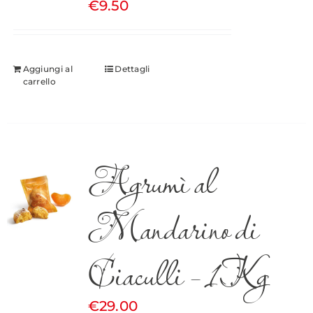
€
9.50
Aggiungi al
Dettagli
carrello
Agrumì al
Mandarino di
Ciaculli – 1Kg
€
29.00