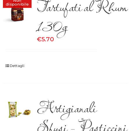
Tartufati al Rhum
Non
disponibile
130g
€
5.70
Dettagli
Artigianali
Sfusi – Pasticcini