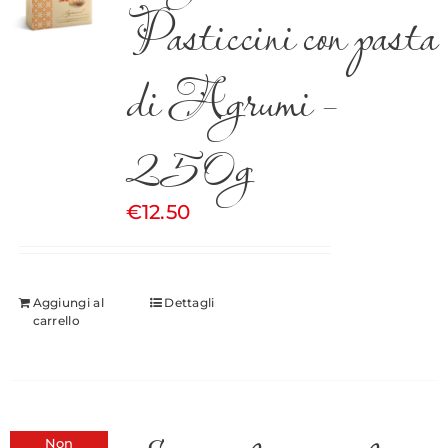
Pasticcini con pasta
di Agrumi –
250g
€
12.50
Aggiungi al
Dettagli
carrello
Non