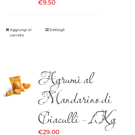
€
9.50
Aggiungi al
Dettagli
carrello
Agrumì al
Mandarino di
Ciaculli – 1Kg
€
29.00