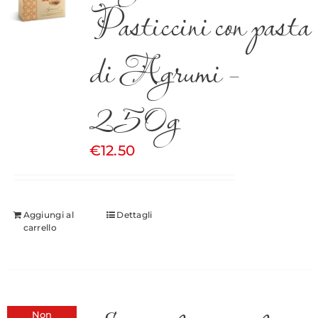
Pasticcini con pasta
di Agrumi –
250g
€
12.50
Aggiungi al
Dettagli
carrello
Non