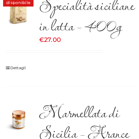
Specialità siciliane
disponibile
in latta – 400g
€
27.00
Dettagli
Marmellata di
Sicilia – Arance