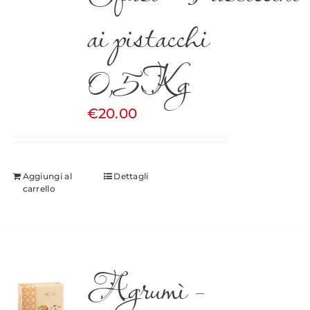
ai pistacchi
0,5Kg
€
20.00
Aggiungi al
Dettagli
carrello
Agrumì –