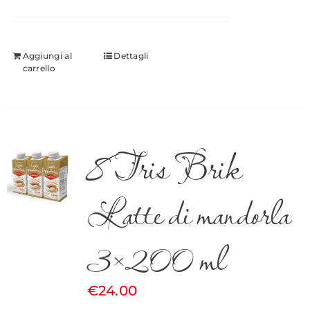
Aggiungi al
Dettagli
carrello
8 Tris Brik
Latte di mandorla
3×200 ml
€
24.00