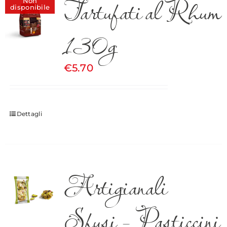
Tartufati al Rhum
Non
disponibile
130g
€
5.70
Dettagli
Artigianali
Sfusi – Pasticcini