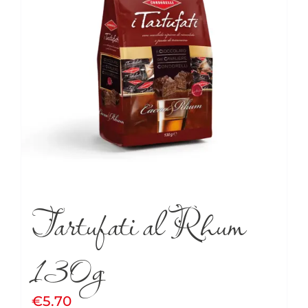
Tartufati al Rhum
130g
€
5.70