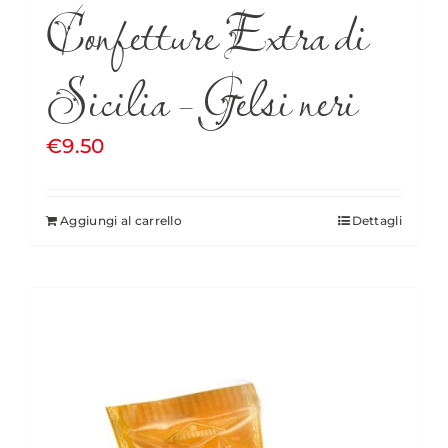
Confetture Extra di
Sicilia – Gelsi neri
€
9.50
Aggiungi al carrello
Dettagli