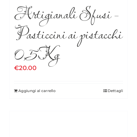
Artigianali Sfusi –
Pasticcini ai pistacchi
0,5Kg
€
20.00
Aggiungi al carrello
Dettagli