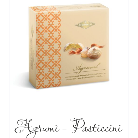
Agrumì – Pasticcini