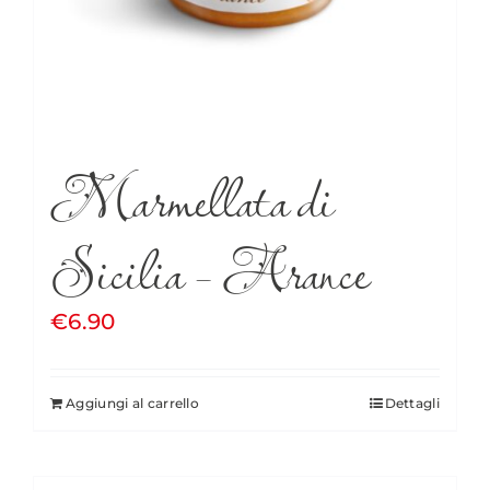
Marmellata di
Sicilia – Arance
€
6.90
Aggiungi al carrello
Dettagli