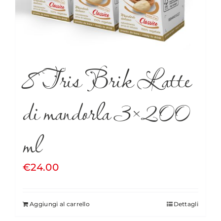
8 Tris Brik Latte
di mandorla 3×200
ml
€
24.00
Aggiungi al carrello
Dettagli