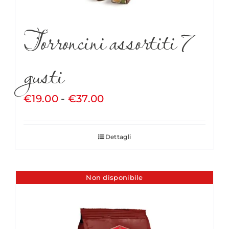
Torroncini assortiti 7
gusti
Fascia
€
19.00
-
€
37.00
di
prezzo:
Dettagli
da
€19.00
a
Non disponibile
€37.00