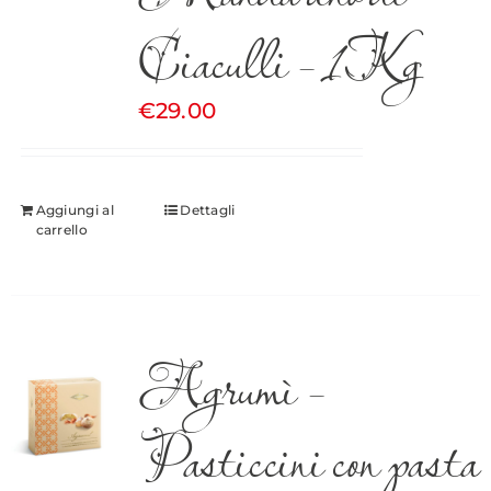
Ciaculli – 1Kg
€
29.00
Aggiungi al
Dettagli
carrello
Agrumì –
Pasticcini con pasta