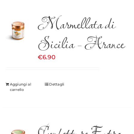
Marmellata di
Sicilia – Arance
€
6.90
Aggiungi al
Dettagli
carrello
Confetture Extra