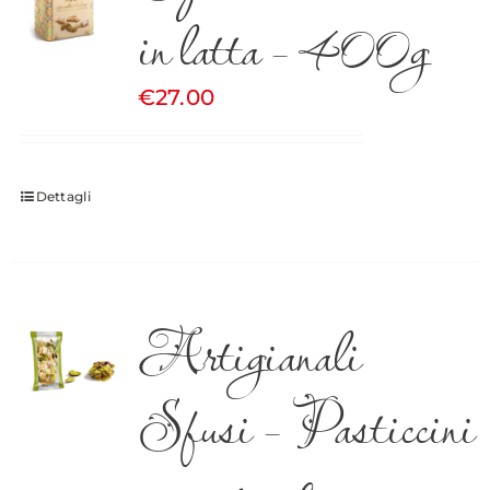
in latta – 400g
€
27.00
Dettagli
Artigianali
Sfusi – Pasticcini