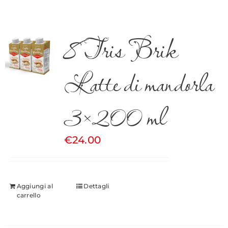
8 Tris Brik
Latte di mandorla
3×200 ml
€
24.00
Aggiungi al
Dettagli
carrello