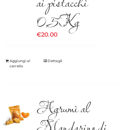
ai pistacchi
0,5Kg
€
20.00
Aggiungi al
Dettagli
carrello
Agrumì al
Mandarino di