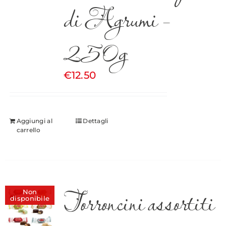
di Agrumi –
250g
€
12.50
Aggiungi al
Dettagli
carrello
Torroncini assortiti
Non
disponibile