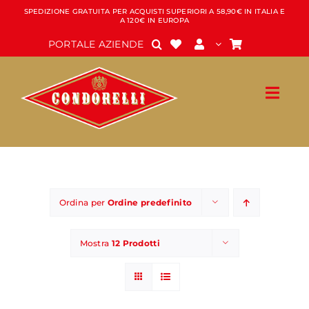
Salta
SPEDIZIONE GRATUITA PER ACQUISTI SUPERIORI A 58,90€ IN ITALIA E
A 120€ IN EUROPA
al
contenuto
PORTALE AZIENDE
Ordina per
Ordine predefinito
Mostra
12 Prodotti