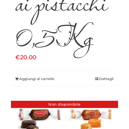
ai pistacchi
0,5Kg
€
20.00
Aggiungi al carrello
Dettagli
Non disponibile