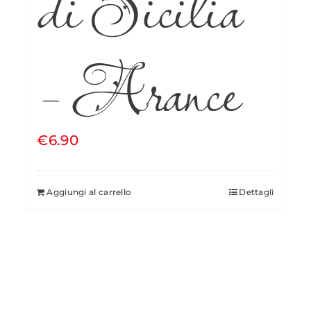
di Sicilia
– Arance
€
6.90
Aggiungi al carrello
Dettagli