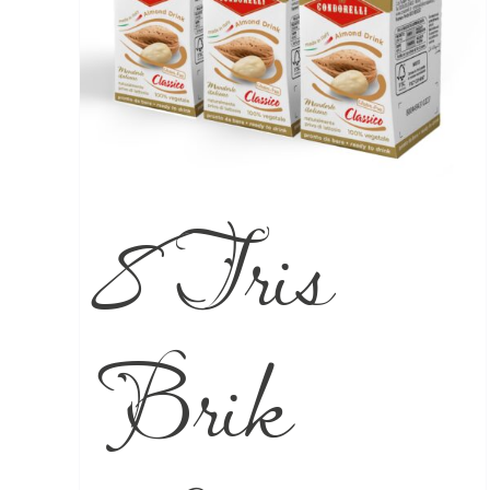
8 Tris
Brik