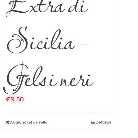
Extra di
Sicilia –
Gelsi neri
€
9.50
Aggiungi al carrello
Dettagli