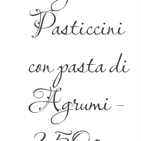
Pasticcini
con pasta di
Agrumi –
250g