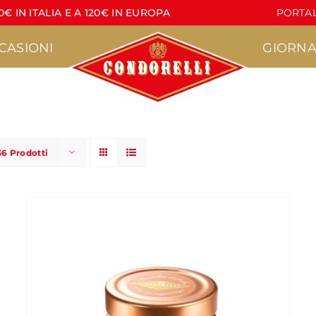
€ IN ITALIA E A 120€ IN EUROPA
PORTAL
CASIONI
GIORNA
36 Prodotti
Pasticceria
Torrone
•
•
Agrumì
Croccante
•
•
acere
Lapilli
Lettere di Torrone
•
•
Pasticcini Artigianali
Stecche di Torrone
non ricoperte
•
Croccantini
•
Stecche di Torrone
Nocciola
ricoperte
•
Marzapane