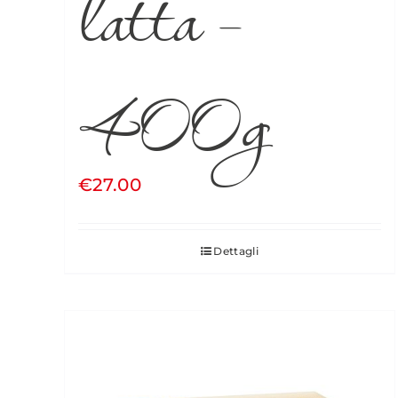
latta –
400g
€
27.00
Dettagli