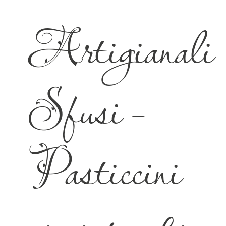
Artigianali
Sfusi –
Pasticcini