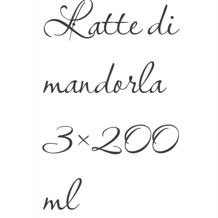
Latte di
mandorla
3×200
ml