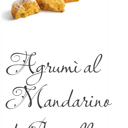
Agrumì al
Mandarino