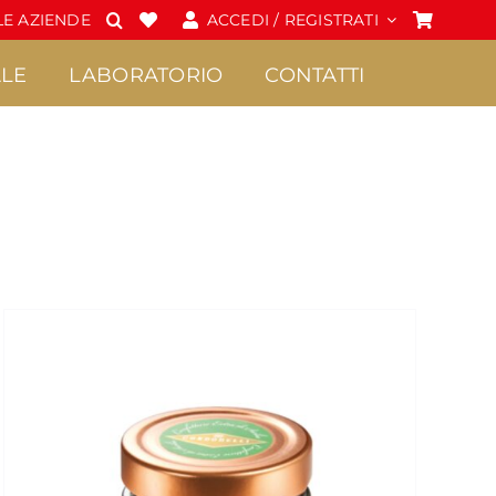
E AZIENDE
ACCEDI / REGISTRATI
LE
LABORATORIO
CONTATTI
Spalmabili e Creme
Cioccolato
•
•
Confetture Extra di
Praline
Sicilia
•
Frutta candita
•
Creme
•
Tavolette di
•
Marmellate di Sicilia
cioccolato
•
Miele