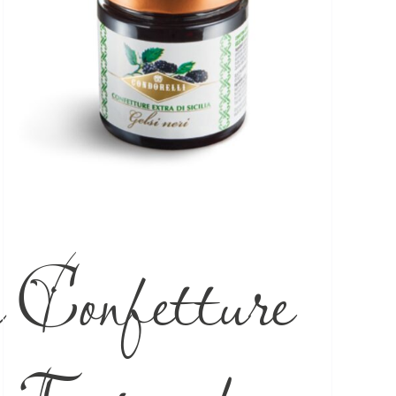
a
Confetture