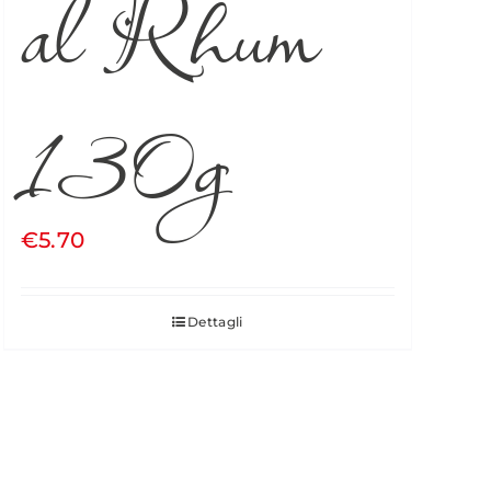
al Rhum
130g
€
5.70
Dettagli