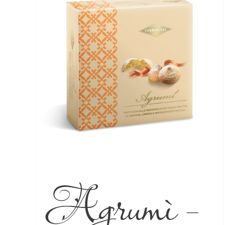
Agrumì –