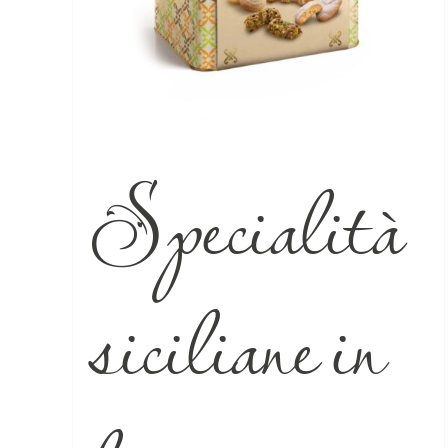
Specialità
siciliane in