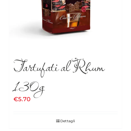
Tartufati al Rhum
130g
€
5.70
Dettagli