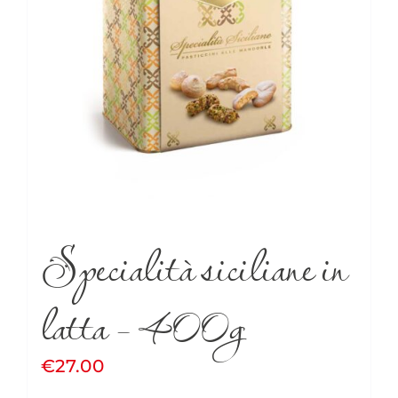
Specialità siciliane in
latta – 400g
€
27.00