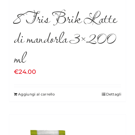
8 Tris Brik Latte
di mandorla 3×200
ml
€
24.00
Aggiungi al carrello
Dettagli