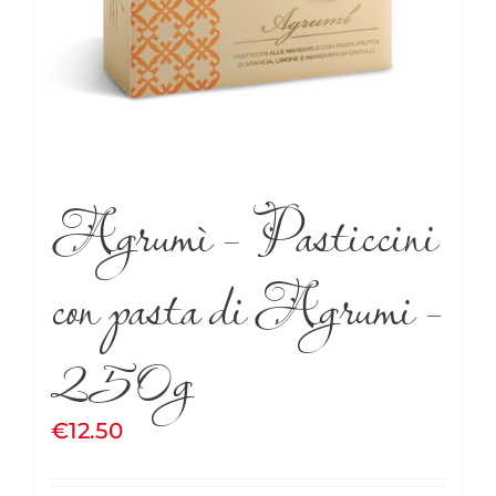
Agrumì – Pasticcini
con pasta di Agrumi –
250g
€
12.50