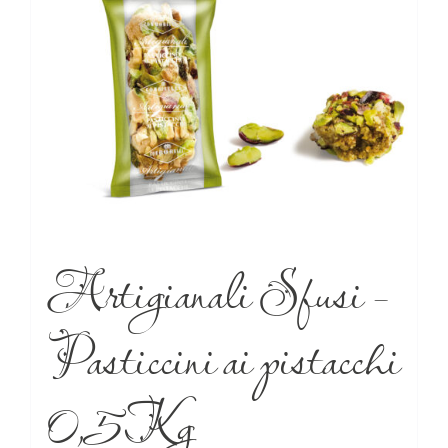
Artigianali Sfusi –
Pasticcini ai pistacchi
0,5Kg