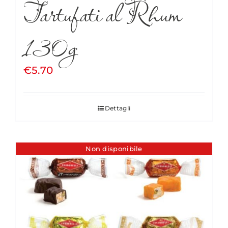
Tartufati al Rhum
130g
€
5.70
Dettagli
Non disponibile