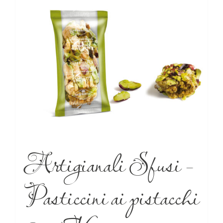
Artigianali Sfusi –
Pasticcini ai pistacchi