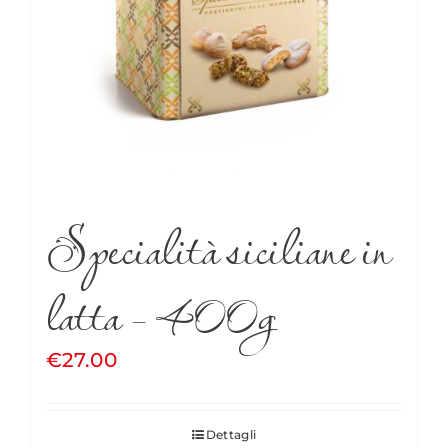
Specialità siciliane in
latta – 400g
€
27.00
Dettagli