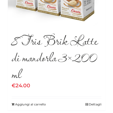
8 Tris Brik Latte
di mandorla 3×200
ml
€
24.00
Aggiungi al carrello
Dettagli