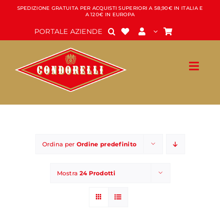
Salta
SPEDIZIONE GRATUITA PER ACQUISTI SUPERIORI A 58,90€ IN ITALIA E
A 120€ IN EUROPA
al
contenuto
PORTALE AZIENDE
Ordina per
Ordine predefinito
Mostra
24 Prodotti