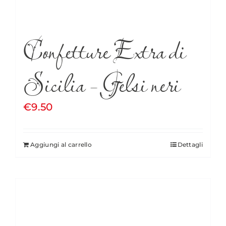
Confetture Extra di
Sicilia – Gelsi neri
€
9.50
Aggiungi al carrello
Dettagli