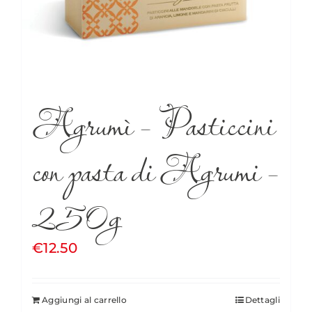
Agrumì – Pasticcini
con pasta di Agrumi –
250g
€
12.50
Aggiungi al carrello
Dettagli