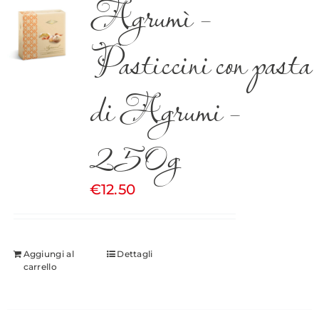
Agrumì –
Pasticcini con pasta
di Agrumi –
250g
€
12.50
Aggiungi al
Dettagli
carrello