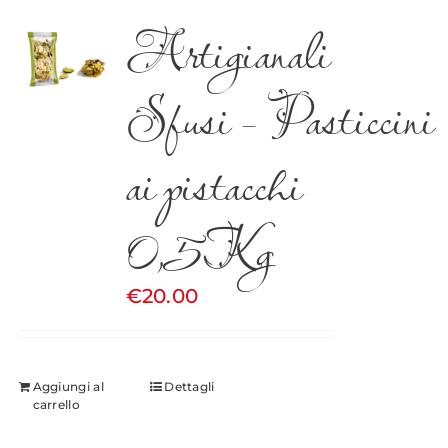
Artigianali
Sfusi – Pasticcini
ai pistacchi
0,5Kg
€
20.00
Aggiungi al
Dettagli
carrello