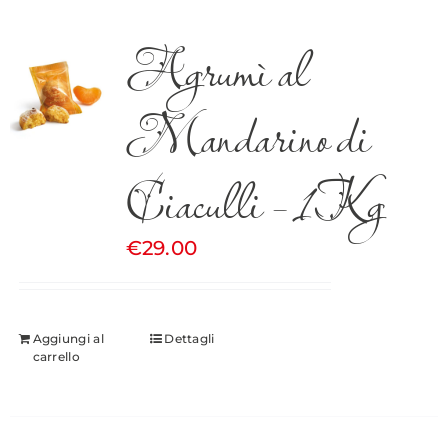
Agrumì al
Mandarino di
Ciaculli – 1Kg
€
29.00
Aggiungi al
Dettagli
carrello