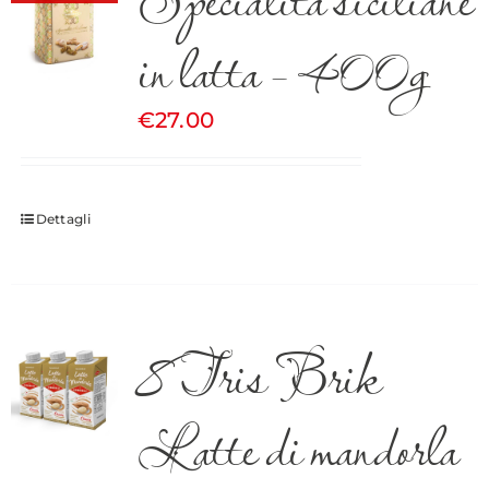
in latta – 400g
€
27.00
Dettagli
8 Tris Brik
Latte di mandorla