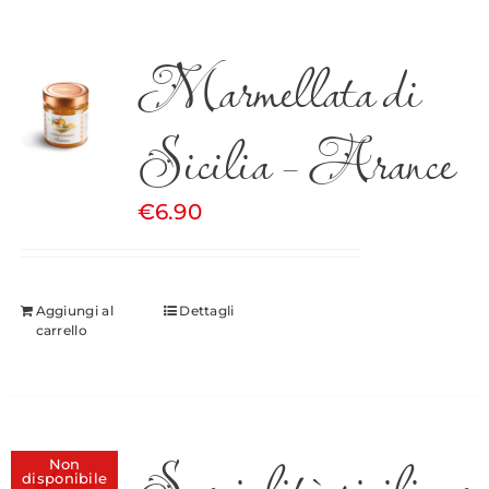
Marmellata di
Sicilia – Arance
€
6.90
Aggiungi al
Dettagli
carrello
Specialità siciliane
Non
disponibile