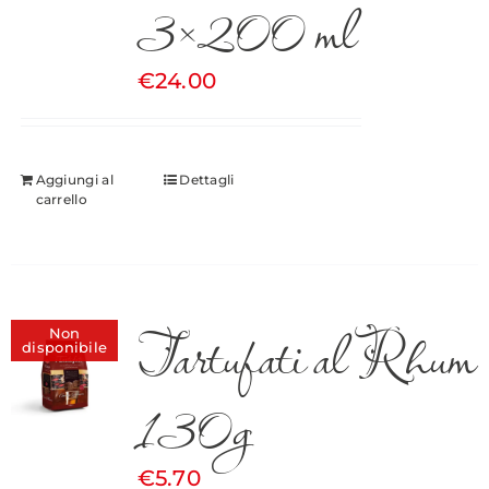
3×200 ml
€
24.00
Aggiungi al
Dettagli
carrello
Tartufati al Rhum
Non
disponibile
130g
€
5.70