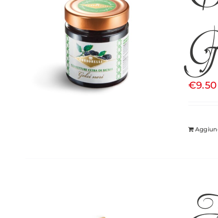
Ge
€
9.50
Aggiung
A