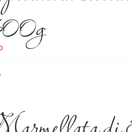
00g
0
i
armellata di S