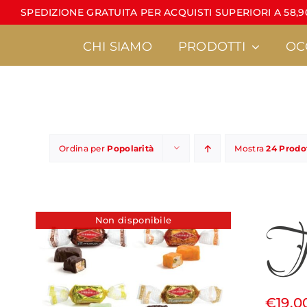
Salta
SPEDIZIONE GRATUITA PER ACQUISTI SUPERIORI A 58,90
al
contenuto
CHI SIAMO
PRODOTTI
OC
Ordina per
Popolarità
Mostra
24 Prodo
Torroncini
Latte di mandorla
•
Linea Calt
To
•
È sempre un pi
Non disponibile
•
Torroncini sfusi
•
MiniCondorelli
•
Regali d’autore
€
19.0