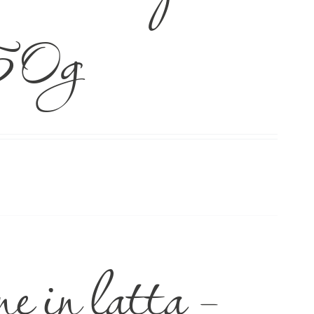
50g
e in latta –