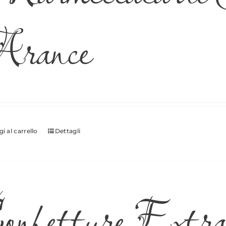
rance
i al carrello
Dettagli
nfetture Extra 