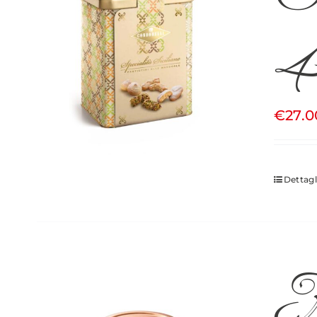
4
€
27.0
Dettagl
M