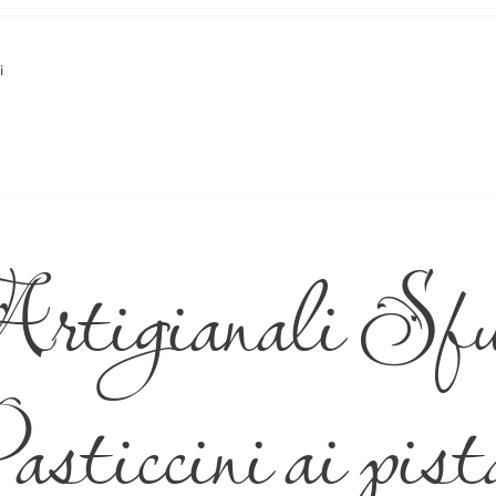
i
rtigianali Sfu
sticcini ai pist