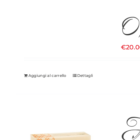
0
€
20.
Aggiungi al carrello
Dettagli
Ag