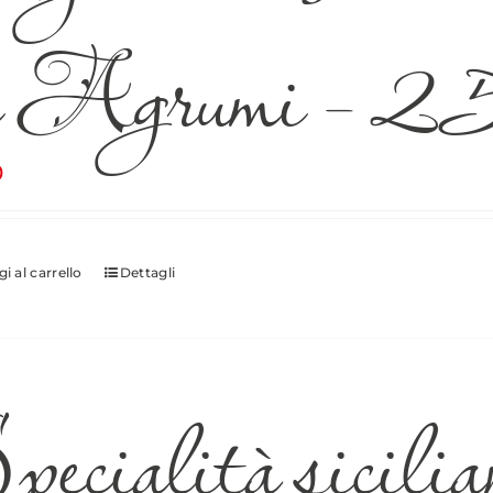
i Agrumi – 2
0
i al carrello
Dettagli
ecialità sicilian