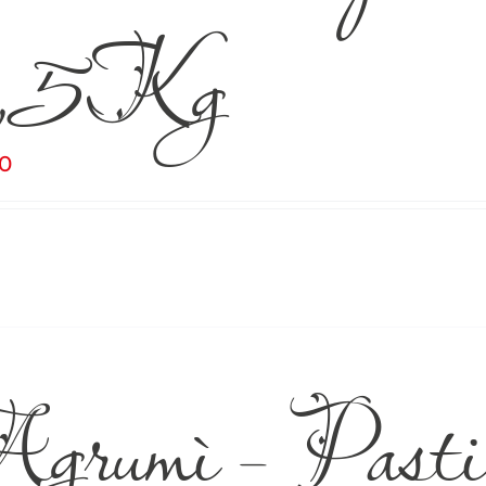
,5Kg
00
rumì – Pasticc