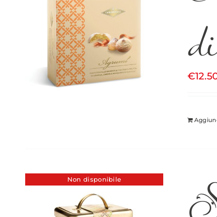
d
€
12.5
Aggiung
Sp
Non disponibile