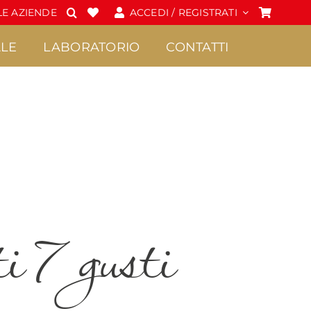
E AZIENDE
ACCEDI / REGISTRATI
LE
LABORATORIO
CONTATTI
Spalmabili e Creme
Cioccolato
•
•
Confetture Extra di
Praline
ti 7 gusti
Sicilia
•
Frutta candita
•
Creme
•
Tavolette di
•
Marmellate di Sicilia
cioccolato
•
Miele