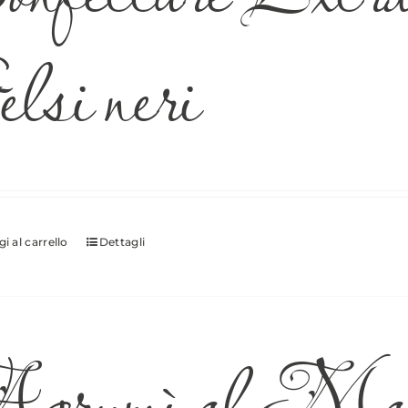
lsi neri
i al carrello
Dettagli
grumì al Mand