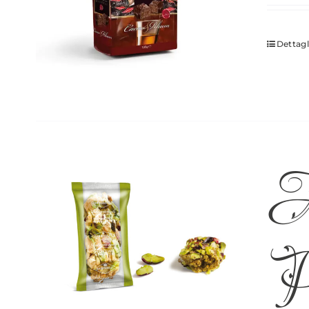
Dettagl
A
Pa