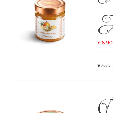
A
€
6.90
Aggiung
Co