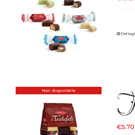
Dettagl
T
Non disponibile
€
5.70