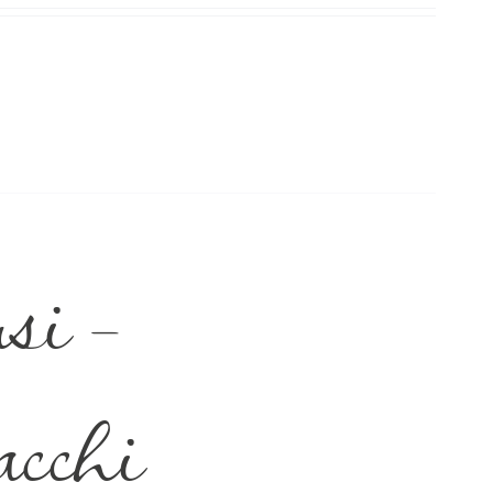
si –
acchi