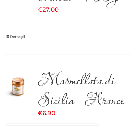
€
27.00
Dettagli
Marmellata di
Sicilia – Arance
€
6.90