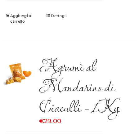
Aggiungi al
Dettagli
carrello
Agrumì al
Mandarino di
Ciaculli – 1Kg
€
29.00