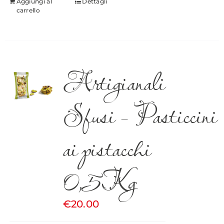
Aggiungi al
Dettagli
carrello
Artigianali
Sfusi – Pasticcini
ai pistacchi
0,5Kg
€
20.00