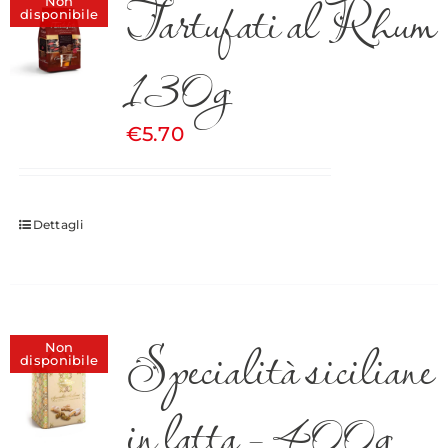
Tartufati al Rhum
Non
disponibile
130g
€
5.70
Dettagli
Specialità siciliane
Non
disponibile
in latta – 400g