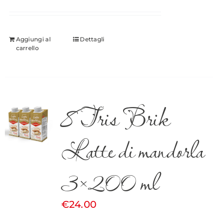
Aggiungi al
Dettagli
carrello
8 Tris Brik
Latte di mandorla
3×200 ml
€
24.00