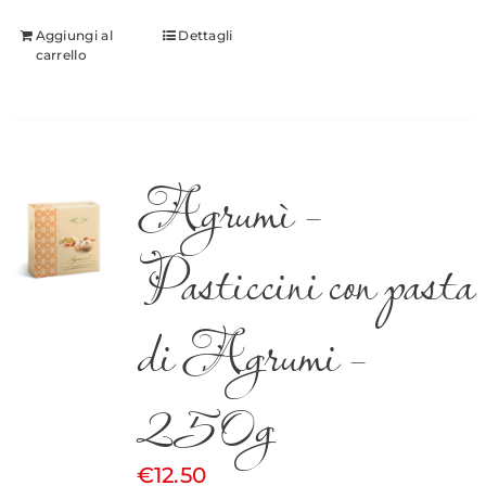
Aggiungi al
Dettagli
carrello
Agrumì –
Pasticcini con pasta
di Agrumi –
250g
€
12.50