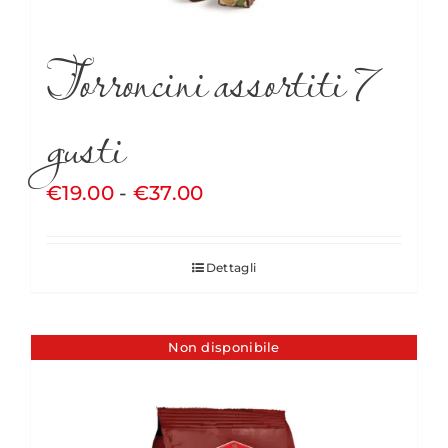
Torroncini assortiti 7
gusti
Fascia
€
19.00
-
€
37.00
di
prezzo:
Dettagli
da
€19.00
a
Non disponibile
€37.00