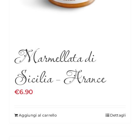
Marmellata di
Sicilia – Arance
€
6.90
Aggiungi al carrello
Dettagli