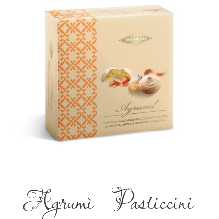
Agrumì – Pasticcini