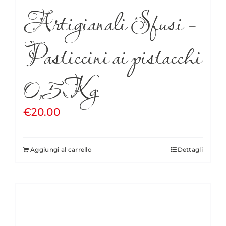
Artigianali Sfusi –
Pasticcini ai pistacchi
0,5Kg
€
20.00
Aggiungi al carrello
Dettagli