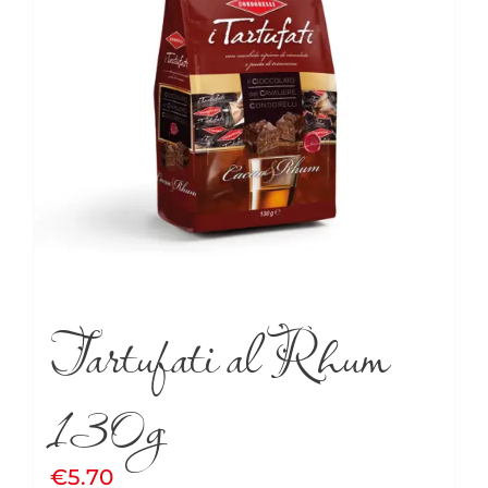
Tartufati al Rhum
130g
€
5.70