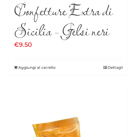
Confetture Extra di
Sicilia – Gelsi neri
€
9.50
Aggiungi al carrello
Dettagli