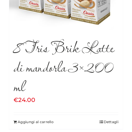
8 Tris Brik Latte
di mandorla 3×200
ml
€
24.00
Aggiungi al carrello
Dettagli