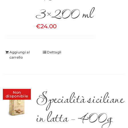
3×200 ml
€
24.00
Aggiungi al
Dettagli
carrello
Specialità siciliane
Non
disponibile
in latta – 400g