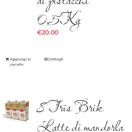
0,5Kg
€
20.00
Aggiungi al
Dettagli
carrello
8 Tris Brik
Latte di mandorla