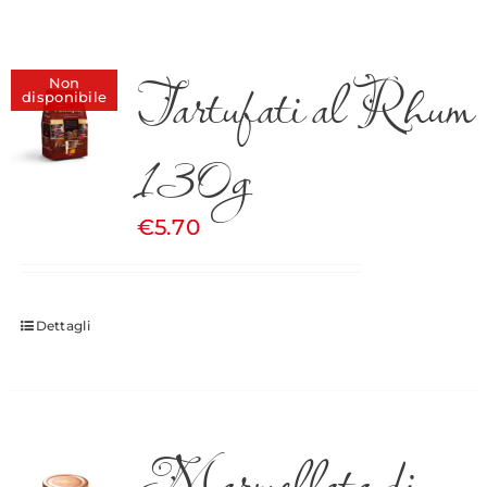
Tartufati al Rhum
Non
disponibile
130g
€
5.70
Dettagli
Marmellata di