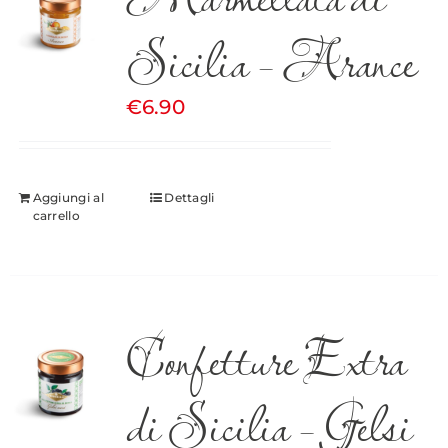
Sicilia – Arance
€
6.90
Aggiungi al
Dettagli
carrello
Confetture Extra
di Sicilia – Gelsi