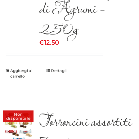
di Agrumi –
250g
€
12.50
Aggiungi al
Dettagli
carrello
Torroncini assortiti
Non
disponibile