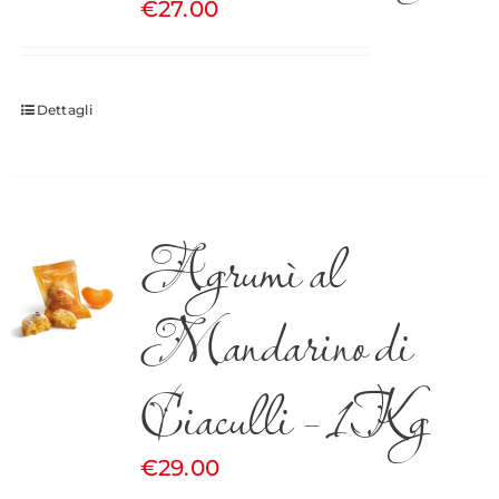
€
27.00
Dettagli
Agrumì al
Mandarino di
Ciaculli – 1Kg
€
29.00