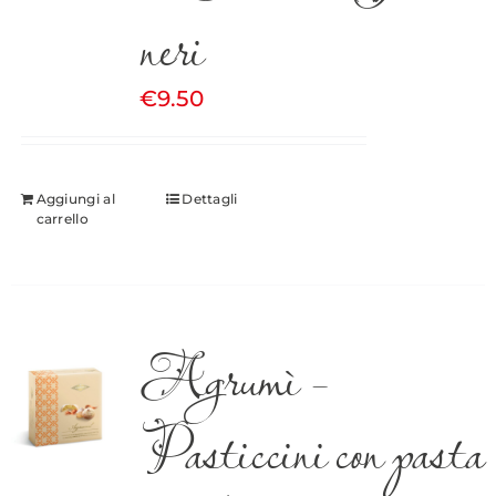
neri
€
9.50
Aggiungi al
Dettagli
carrello
Agrumì –
Pasticcini con pasta