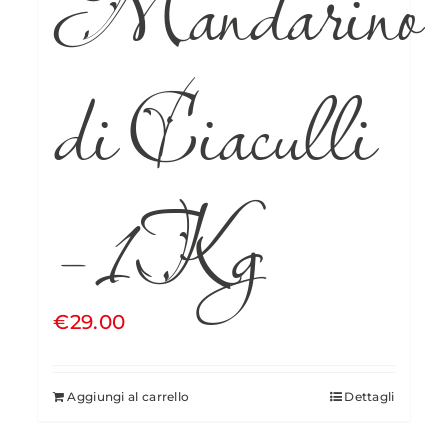
Mandarino
di Ciaculli
– 1Kg
€
29.00
Aggiungi al carrello
Dettagli