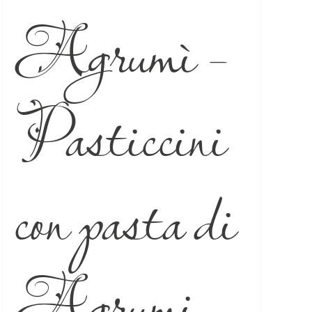
Agrumì –
Pasticcini
con pasta di
Agrumi –