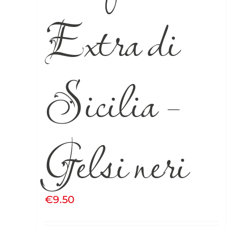
Extra di
Sicilia –
Gelsi neri
€
9.50