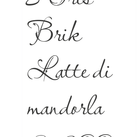
Brik
Latte di
mandorla