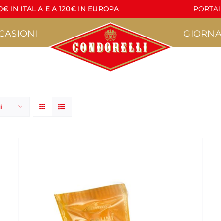
€ IN ITALIA E A 120€ IN EUROPA
PORTAL
CASIONI
GIORNA
i
Pasticceria
Torrone
•
•
Agrumì
Croccante
•
•
acere
Lapilli
Lettere di Torrone
•
•
Pasticcini Artigianali
Stecche di Torrone
non ricoperte
•
Croccantini
•
Stecche di Torrone
Nocciola
ricoperte
•
Marzapane