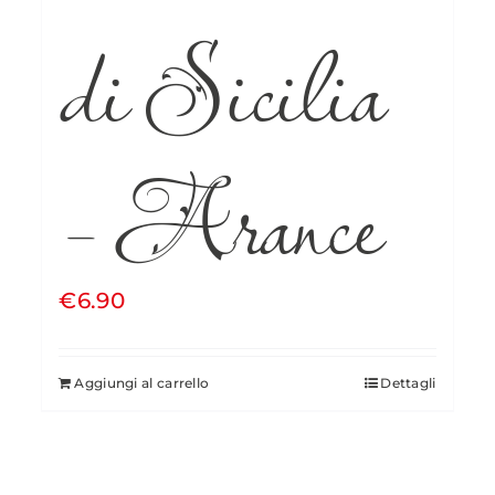
di Sicilia
– Arance
€
6.90
Aggiungi al carrello
Dettagli