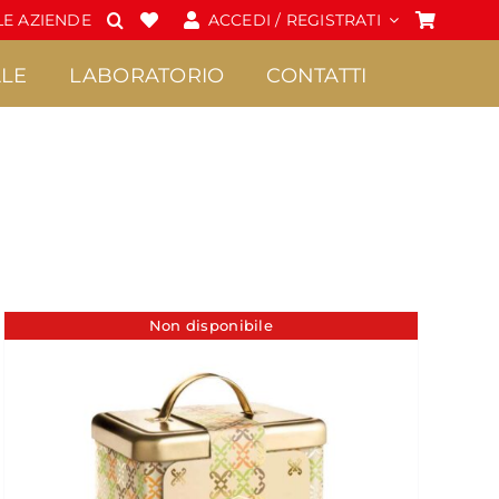
E AZIENDE
ACCEDI / REGISTRATI
LE
LABORATORIO
CONTATTI
Spalmabili e Creme
Cioccolato
•
•
Confetture Extra di
Praline
Non disponibile
Sicilia
•
Frutta candita
•
Creme
•
Tavolette di
•
Marmellate di Sicilia
cioccolato
•
Miele