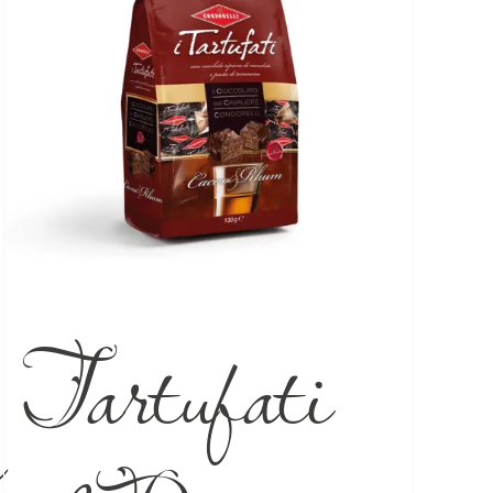
Tartufati
a