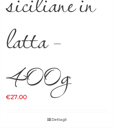
siciliane in
latta –
400g
€
27.00
Dettagli