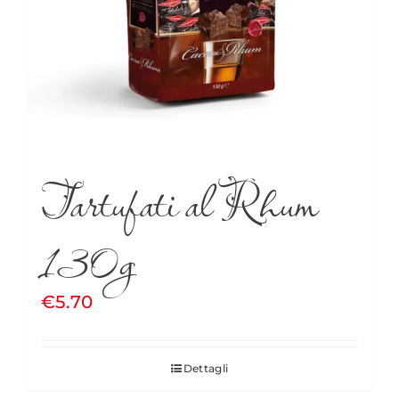
Tartufati al Rhum
130g
€
5.70
Dettagli