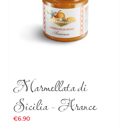
Marmellata di
Sicilia – Arance
€
6.90