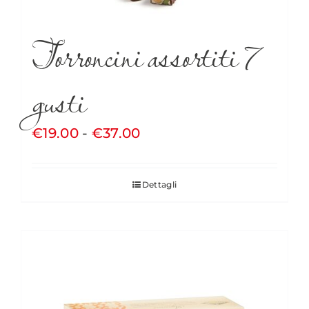
Torroncini assortiti 7
gusti
Fascia
€
19.00
-
€
37.00
di
prezzo:
Dettagli
da
€19.00
a
€37.00