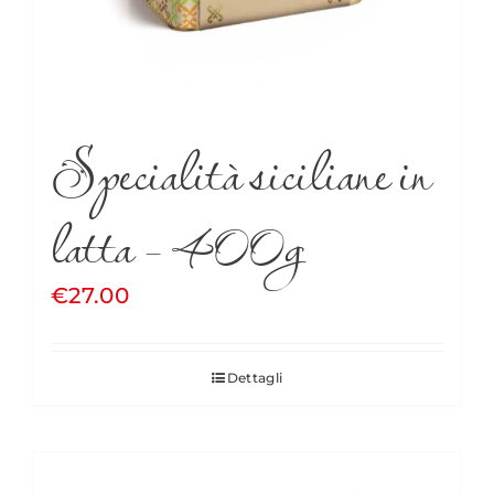
Specialità siciliane in
latta – 400g
€
27.00
Dettagli