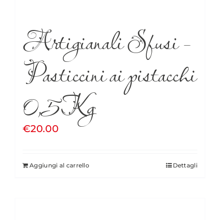
Artigianali Sfusi –
Pasticcini ai pistacchi
0,5Kg
€
20.00
Aggiungi al carrello
Dettagli