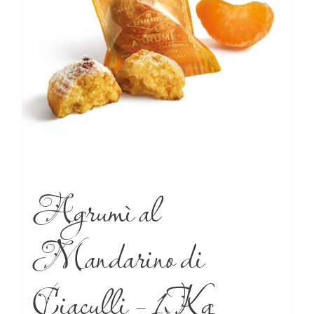
Agrumì al
Mandarino di
Ciaculli – 1Kg